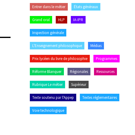
Entrer dans le métier
États généraux
Grand oral
HLP
IA-IPR
Inspection générale
L'Enseignement philosophique
Médias
Prix lycéen du livre de philosophie
Programmes
Réforme Blanquer
Régionales
Ressources
Rubrique Le métier
Supérieur
Texte soutenu par l'Appep
Textes réglementaires
Voie technologique