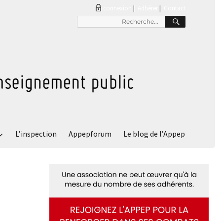
connexion
|
Adhérer
Contact
RECHER
Recherche
pour
:
L’inspection
Appepforum
Le blog de l’Appep