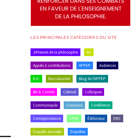
LES PRINCIPALES CATÉGORIES DU SITE
24 heures de la philosophie
AG
Appels à contributions
APPEP
Audiences
B.O.
Baccalauréat
Blog de l'APPEP
BN & Comité
Cabinet
Colloques
Communiqués
Concours
Conférence
Correspondance
CPGE
Éditoriaux
EMC
Enquête annuelle
Enquêtes