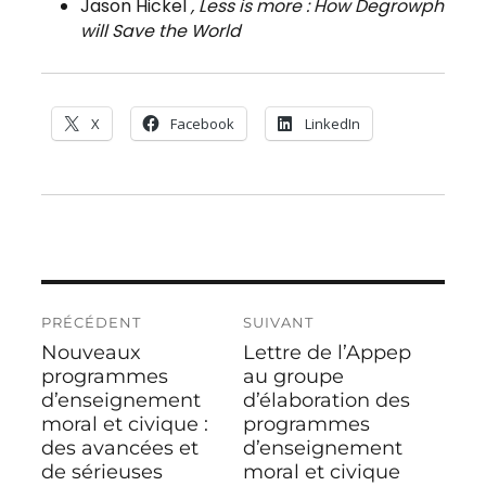
Jason Hickel
, Less is more : How Degrowph
will Save the World
X
Facebook
LinkedIn
Navigation
PRÉCÉDENT
SUIVANT
de
Nouveaux
Lettre de l’Appep
Publication
Publication
l’article
précédente :
programmes
suivante :
au groupe
d’enseignement
d’élaboration des
moral et civique :
programmes
des avancées et
d’enseignement
de sérieuses
moral et civique