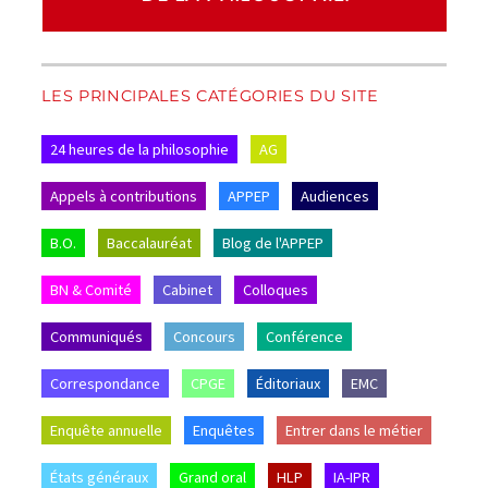
LES PRINCIPALES CATÉGORIES DU SITE
24 heures de la philosophie
AG
Appels à contributions
APPEP
Audiences
B.O.
Baccalauréat
Blog de l'APPEP
BN & Comité
Cabinet
Colloques
Communiqués
Concours
Conférence
Correspondance
CPGE
Éditoriaux
EMC
Enquête annuelle
Enquêtes
Entrer dans le métier
États généraux
Grand oral
HLP
IA-IPR