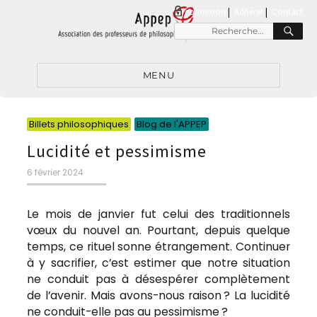
connexion
|
Adhérer
Contact
RE
Recherche
pour
:
MENU
Catégories
Catégories
Billets philosophiques
Blog de l'APPEP
Lucidité et pessimisme
Publié
6 février 2024
le
Le mois de janvier fut celui des traditionnels
vœux du nouvel an. Pourtant, depuis quelque
temps, ce rituel sonne étrangement. Continuer
à y sacrifier, c’est estimer que notre situation
ne conduit pas à désespérer complètement
de l’avenir. Mais avons-nous raison ? La lucidité
ne conduit-elle pas au pessimisme ?