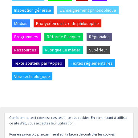
Inspection générale
L'Enseignement philosophique
Médias
Prix lycéen du livre de philosophie
Programmes
Réforme Blanquer
Régionales
Ressources
Rubrique Le métier
Supérieur
Texte soutenu par l'Appep
Textes réglementaires
Voie technologique
Confidentialité et cookies : ce site utilise des cookies. En continuant à utiliser
Accueil
L’APPEP
Adhésion
La revue « L’enseignement
ce site Web, vous acceptez leur utilisation.
Philosophique »
Pour en savoir plus, notamment sur la façon de contrôler les cookies,