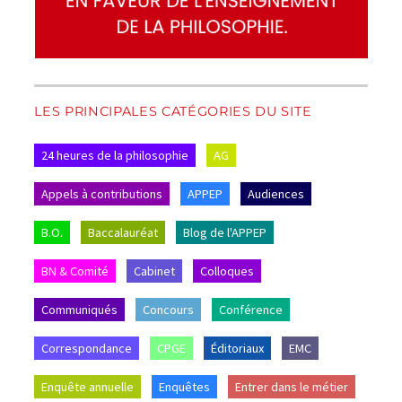
LES PRINCIPALES CATÉGORIES DU SITE
24 heures de la philosophie
AG
Appels à contributions
APPEP
Audiences
B.O.
Baccalauréat
Blog de l'APPEP
BN & Comité
Cabinet
Colloques
Communiqués
Concours
Conférence
Correspondance
CPGE
Éditoriaux
EMC
Enquête annuelle
Enquêtes
Entrer dans le métier