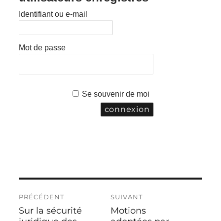
Identifiant ou e-mail
Mot de passe
Se souvenir de moi
Navigation
PRÉCÉDENT
SUIVANT
de
Sur la sécurité
Motions
Publication
Publication
l’article
précédente :
suivante :