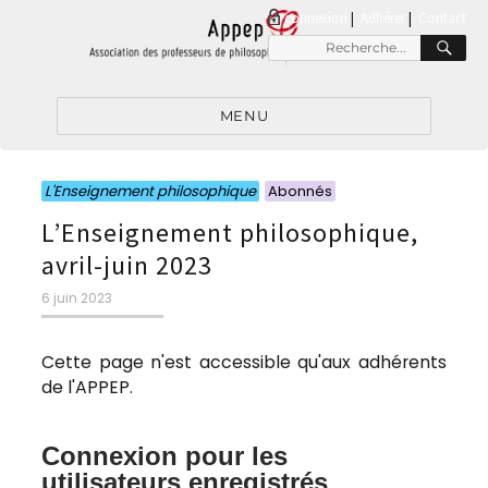
connexion
|
Adhérer
Contact
RE
Recherche
pour
:
MENU
Catégories
Catégories
L'Enseignement philosophique
Abonnés
L’Enseignement philosophique,
avril-juin 2023
Publié
6 juin 2023
le
Cette page n'est accessible qu'aux adhérents
de l'APPEP.
Connexion pour les
utilisateurs enregistrés