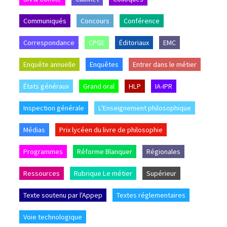
Communiqués
Concours
Conférence
Correspondance
CPGE
Éditoriaux
EMC
Enquête annuelle
Enquêtes
Entrer dans le métier
États généraux
Grand oral
HLP
IA-IPR
Inspection générale
L'Enseignement philosophique
Médias
Prix lycéen du livre de philosophie
Programmes
Réforme Blanquer
Régionales
Ressources
Rubrique Le métier
Supérieur
Texte soutenu par l'Appep
Textes réglementaires
Voie technologique