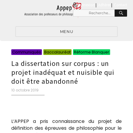
connexion
|
Adhérer
Contact
RE
Recherche
pour
:
MENU
Catégorie
Catégorie
Catégori
Communiqués
Baccalauréat
Réforme Blanquer
La dissertation sur corpus : un
projet inadéquat et nuisible qui
doit être abandonné
Publié
10 octobre 2019
le
L’APPEP a pris connaissance du projet de
définition des épreuves de philosophie pour le