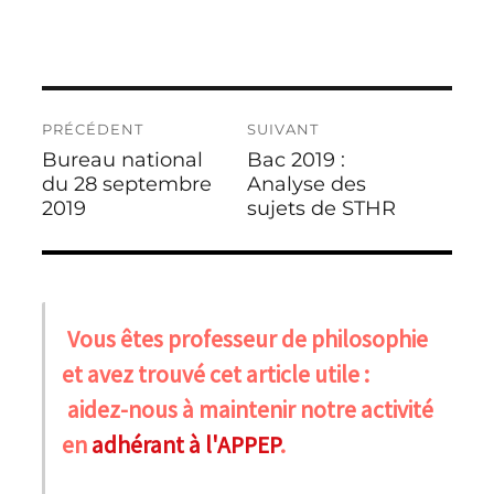
Navigation
PRÉCÉDENT
SUIVANT
de
Bureau national
Bac 2019 :
Publication
Publication
l’article
précédente :
du 28 septembre
suivante :
Analyse des
2019
sujets de STHR
Vous êtes professeur de philosophie
et avez trouvé cet article utile :
aidez-nous à maintenir notre activité
en
adhérant à l'APPEP
.