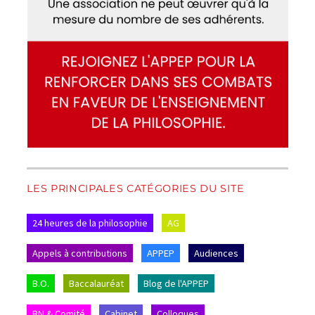
LES PRINCIPALES CATÉGORIES DU SITE
24 heures de la philosophie
AG
Appels à contributions
APPEP
Audiences
B.O.
Baccalauréat
Blog de l'APPEP
BN & Comité
Cabinet
Colloques