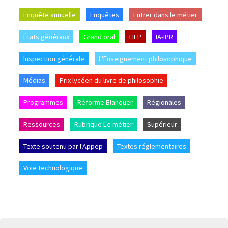
Enquête annuelle
Enquêtes
Entrer dans le métier
États généraux
Grand oral
HLP
IA-IPR
Inspection générale
L'Enseignement philosophique
Médias
Prix lycéen du livre de philosophie
Programmes
Réforme Blanquer
Régionales
Ressources
Rubrique Le métier
Supérieur
Texte soutenu par l'Appep
Textes réglementaires
Voie technologique