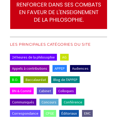
LES PRINCIPALES CATÉGORIES DU SITE
24 heures de la philosophie
AG
Appels à contributions
APPEP
Audiences
B.O.
Baccalauréat
Blog de l'APPEP
BN & Comité
Cabinet
Colloques
Communiqués
Concours
Conférence
Correspondance
CPGE
Éditoriaux
EMC