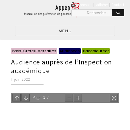
connexion
|
Adhérer
Contact
RE
Recherche
pour
:
MENU
Catégori
Catégori
Catégor
Paris-Créteil-Versailles
Audiences
Baccalauréat
Audience auprès de l’Inspection
académique
Publié
11 juin 2022
le