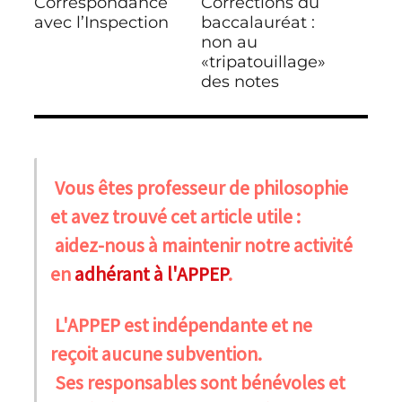
Correspondance
Corrections du
Publication
Publication
l’article
précédente :
avec l’Inspection
suivante :
baccalauréat :
non au
«tripatouillage»
des notes
Vous êtes professeur de philosophie
et avez trouvé cet article utile :
aidez-nous à maintenir notre activité
en
adhérant à l'APPEP
.
L'APPEP est indépendante et ne
reçoit aucune subvention.
Ses responsables sont bénévoles et