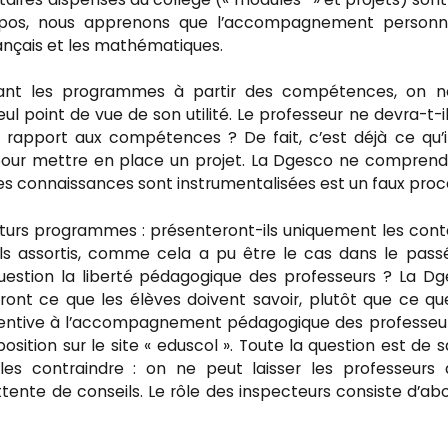
ropos, nous apprenons que l’accompagnement personna
français et les mathématiques.
ant les programmes à partir des compétences, on n
 point de vue de son utilité. Le professeur ne devra-t-i
rapport aux compétences ? De fait, c’est déjà ce qu’i
re pour mettre en place un projet. La Dgesco ne compren
 les connaissances sont instrumentalisées est un faux proc
futurs programmes : présenteront-ils uniquement les con
ils assortis, comme cela a pu être le cas dans le pass
uestion la liberté pédagogique des professeurs ? La D
t ce que les élèves doivent savoir, plutôt que ce qu
 attentive à l’accompagnement pédagogique des professeu
position sur le site « eduscol ». Toute la question est de s
s contraindre : on ne peut laisser les professeurs 
ttente de conseils. Le rôle des inspecteurs consiste d’ab