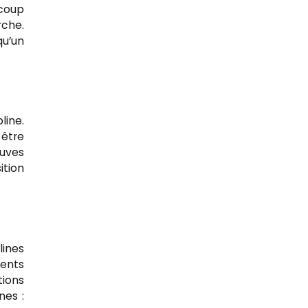
coup
rche.
qu’un
line.
 être
uves
ition
ines
ments
tions
nes :