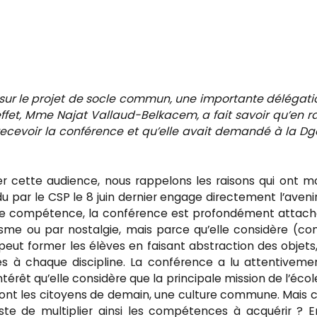
ur le projet de socle commun, une importante délégati
 effet, Mme Najat Vallaud-Belkacem, a fait savoir qu’en r
recevoir la conférence et qu’elle avait demandé à la D
r cette audience, nous rappelons les raisons qui ont m
par le CSP le 8 juin dernier engage directement l’aveni
de compétence, la conférence est profondément attac
tisme ou par nostalgie, mais parce qu’elle considère (
eut former les élèves en faisant abstraction des objets
es à chaque discipline. La conférence a lu attentiveme
érêt qu’elle considère que la principale mission de l’écol
sont les citoyens de demain, une culture commune. Mais 
aliste de multiplier ainsi les compétences à acquérir ? 