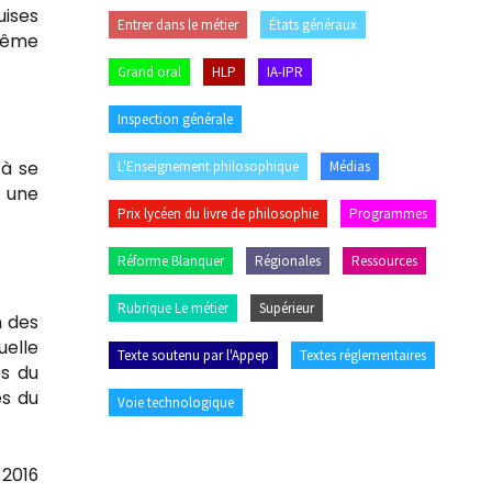
uises
Entrer dans le métier
États généraux
 même
Grand oral
HLP
IA-IPR
Inspection générale
 à se
L'Enseignement philosophique
Médias
e une
Prix lycéen du livre de philosophie
Programmes
Réforme Blanquer
Régionales
Ressources
Rubrique Le métier
Supérieur
n des
uelle
Texte soutenu par l'Appep
Textes réglementaires
es du
es du
Voie technologique
 2016