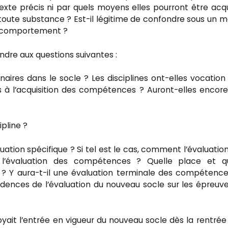
exte précis ni par quels moyens elles pourront être acq
e toute substance ? Est-il légitime de confondre sous un
du comportement ?
dre aux questions suivantes :
naires dans le socle ? Les disciplines ont-elles vocation
s à l’acquisition des compétences ? Auront-elles encor
pline ?
ation spécifique ? Si tel est le cas, comment l’évaluatio
vec l’évaluation des compétences ? Quelle place et q
? Y aura-t-il une évaluation terminale des compétenc
ncidences de l’évaluation du nouveau socle sur les épreuv
oyait l’entrée en vigueur du nouveau socle dès la rentrée