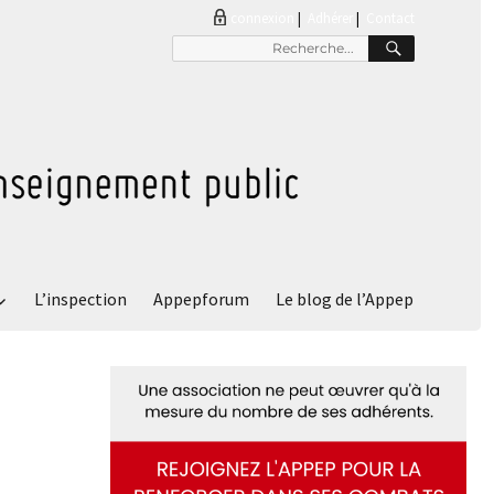
connexion
|
Adhérer
Contact
RECHER
Recherche
pour
:
L’inspection
Appepforum
Le blog de l’Appep