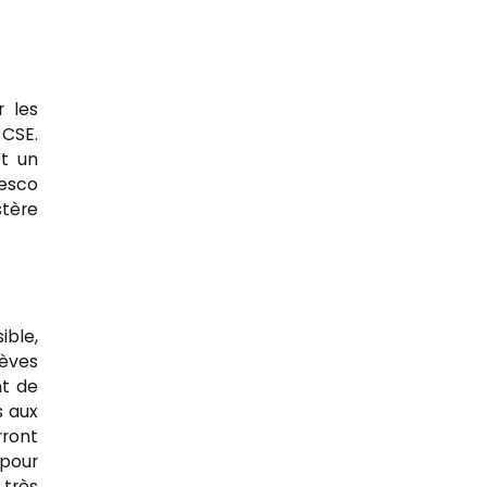
 les
 CSE.
et un
gesco
stère
ible,
èves
nt de
s aux
rront
 pour
 très