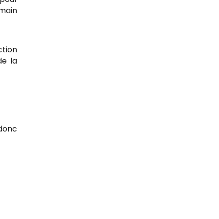
omain
ction
de la
 donc