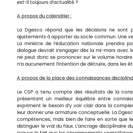
est-il toujours d’actualité ?
A propos du calendrier :
La Dgesco répond que les décisions ne sont p
ajustements à apporter au socle commun. Une versi
La ministre de l’éducation nationale prendra p
dialogue devrait s’engager dès la mi-mars avec le
ne peut donc se prononcer sur le volume horaire q
n’a aucunement l’intention de détruire, dans les éta
A propos de la place des connaissances disciplinai
Le CSP a tenu compte des résultats de la consult
présentant un meilleur équilibre entre conna
expriment le besoin d’y voir clair dans la comple
leur donner une armature conceptuelle. La Dgesco 
compétences, mais bien de faire en sorte que les
distinguer le vrai du faux. L’ancrage disciplinai
preuve le fait que les enseignements complément