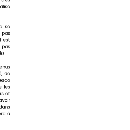
lisé
e se
l pas
l est
d pas
ès.
tenus
é, de
gesco
e les
rs et
avoir
dans
ord à