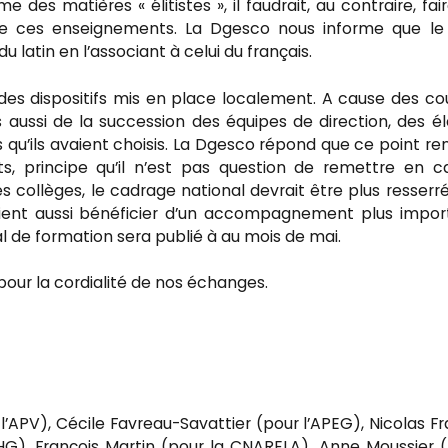
des matières « élitistes », il faudrait, au contraire, fai
 de ces enseignements. La Dgesco nous informe que l
u latin en l’associant à celui du français.
des dispositifs mis en place localement. A cause des c
s aussi de la succession des équipes de direction, des é
u’ils avaient choisis. La Dgesco répond que ce point re
, principe qu’il n’est pas question de remettre en c
 collèges, le cadrage national devrait être plus resserré
aient aussi bénéficier d’un accompagnement plus impor
l de formation sera publié à au mois de mai.
our la cordialité de nos échanges.
l’APV), Cécile Favreau-Savattier (pour l’APEG), Nicolas F
PHG), François Martin (pour la CNARELA), Anne Moussier 