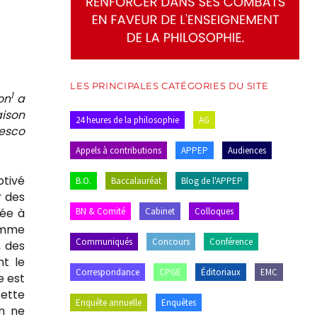
LES PRINCIPALES CATÉGORIES DU SITE
1
on
a
aison
24 heures de la philosophie
AG
gesco
Appels à contributions
APPEP
Audiences
otivé
B.O.
Baccalauréat
Blog de l'APPEP
r des
BN & Comité
Cabinet
Colloques
hée à
comme
Communiqués
Concours
Conférence
, des
nt le
Correspondance
CPGE
Éditoriaux
EMC
e est
cette
Enquête annuelle
Enquêtes
En ne