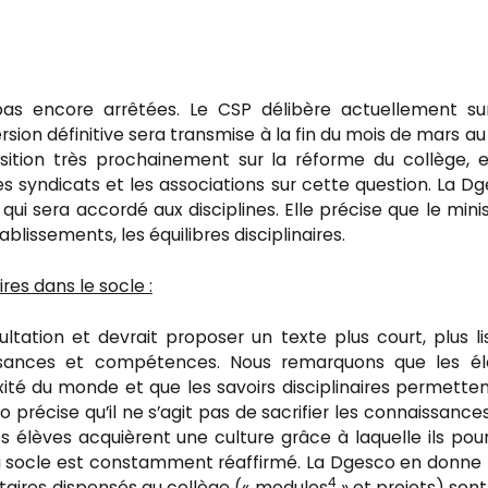
as encore arrêtées. Le CSP délibère actuellement sur
on définitive sera transmise à la fin du mois de mars au
osition très prochainement sur la réforme du collège, 
s syndicats et les associations sur cette question. La D
ui sera accordé aux disciplines. Elle précise que le mini
blissements, les équilibres disciplinaires.
res dans le socle :
ation et devrait proposer un texte plus court, plus lis
issances et compétences. Nous remarquons que les él
xité du monde et que les savoirs disciplinaires permette
précise qu’il ne s’agit pas de sacrifier les connaissance
 élèves acquièrent une culture grâce à laquelle ils pou
re du socle est constamment réaffirmé. La Dgesco en donne
4
aires dispensés au collège (« modules
» et projets) sont