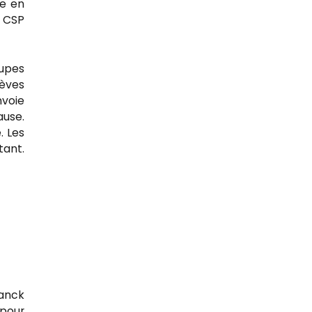
re en
e CSP
oupes
lèves
nvoie
ause.
. Les
tant.
ranck
(pour