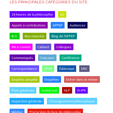
LES PRINCIPALES CATÉGORIES DU SITE
24 heures de la philosophie
AG
Appels à contributions
APPEP
Audiences
B.O.
Baccalauréat
Blog de l'APPEP
BN & Comité
Cabinet
Colloques
Communiqués
Concours
Conférence
Correspondance
CPGE
Éditoriaux
EMC
Enquête annuelle
Enquêtes
Entrer dans le métier
États généraux
Grand oral
HLP
IA-IPR
Inspection générale
L'Enseignement philosophique
Médias
Prix lycéen du livre de philosophie