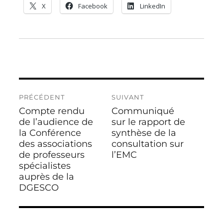
X
Facebook
LinkedIn
Navigation
PRÉCÉDENT
SUIVANT
de
Compte rendu
Communiqué
Publication
Publication
l’article
précédente :
de l’audience de
suivante :
sur le rapport de
la Conférence
synthèse de la
des associations
consultation sur
de professeurs
l’EMC
spécialistes
auprès de la
DGESCO