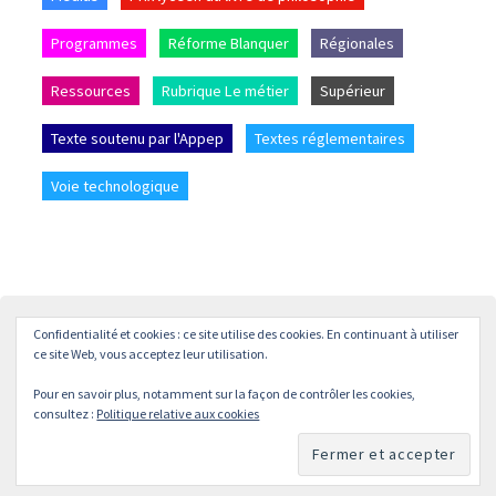
Programmes
Réforme Blanquer
Régionales
Ressources
Rubrique Le métier
Supérieur
Texte soutenu par l'Appep
Textes réglementaires
Voie technologique
Confidentialité et cookies : ce site utilise des cookies. En continuant à utiliser
Accueil
L’APPEP
Adhésion
La revue « L’enseignement
ce site Web, vous acceptez leur utilisation.
Philosophique »
Pour en savoir plus, notamment sur la façon de contrôler les cookies,
© APPEP
Mentions légales
Politique de confidentialité
consultez :
Politique relative aux cookies
Crédits
Contact