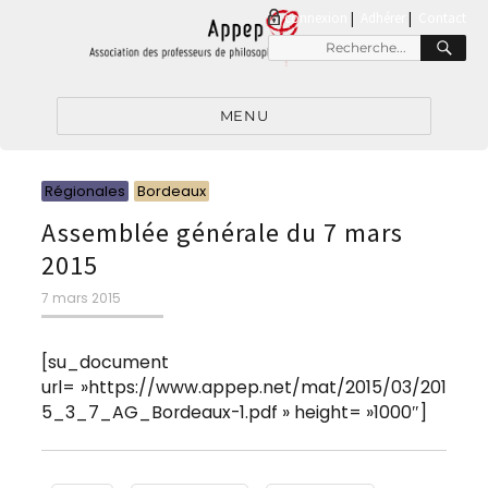
connexion
|
Adhérer
Contact
RE
Recherche
pour
:
MENU
Catégories
Catégories
Régionales
Bordeaux
Assemblée générale du 7 mars
2015
Publié
7 mars 2015
le
[su_document
url= »https://www.appep.net/mat/2015/03/201
5_3_7_AG_Bordeaux-1.pdf » height= »1000″]