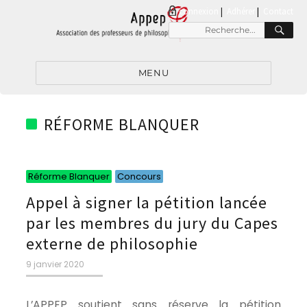
connexion
|
Adhérer
Contact
RE
Recherche
pour
:
MENU
RÉFORME BLANQUER
Catégories
Catégories
Réforme Blanquer
Concours
Appel à signer la pétition lancée
par les membres du jury du Capes
externe de philosophie
Publié
9 janvier 2020
le
L’APPEP soutient sans réserve la pétition