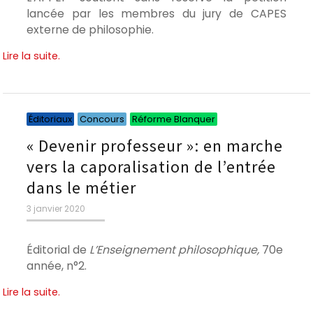
lancée par les membres du jury de CAPES
externe de philosophie.
Lire la suite.
Catégories
Catégories
Catégories
Éditoriaux
Concours
Réforme Blanquer
« Devenir professeur »: en marche
vers la caporalisation de l’entrée
dans le métier
Publié
3 janvier 2020
le
Éditorial de
L’Enseignement philosophique,
70e
année, n°2.
Lire la suite.