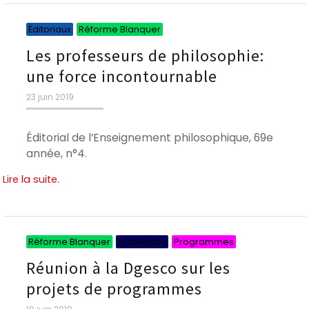
Catégories
Catégories
Éditoriaux
Réforme Blanquer
Les professeurs de philosophie:
une force incontournable
Publié
23 juin 2019
le
Éditorial de l’Enseignement philosophique, 69e
année, n°4.
Lire la suite.
Catégories
Catégories
Catégories
Réforme Blanquer
Audiences
Programmes
Réunion à la Dgesco sur les
projets de programmes
Publié