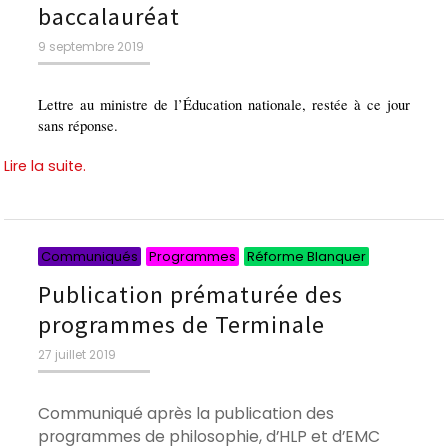
baccalauréat
Publié
9 septembre 2019
le
Lettre au ministre de l’Éducation nationale, restée à ce jour
sans réponse.
Lire la suite.
Catégories
Catégorie
Catégori
Communiqués
Programmes
Réforme Blanquer
Publication prématurée des
programmes de Terminale
Publié
27 juillet 2019
le
Communiqué après la publication des
programmes de philosophie, d’HLP et d’EMC