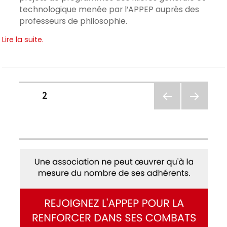
technologique menée par l’APPEP auprès des
professeurs de philosophie.
Lire la suite.
Pagination
PAGE
2
des
PAGE
PAGE
PRÉC
SUIVA
publications
ÉDEN
NTE
TE