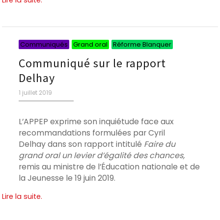
Lire la suite.
Catégories
Catégories
Catégories
Communiqués
Grand oral
Réforme Blanquer
Communiqué sur le rapport
Delhay
Publié
1 juillet 2019
le
L’APPEP exprime son inquiétude face aux
recommandations formulées par Cyril
Delhay dans son rapport intitulé
Faire du
grand oral un levier d’égalité des chances
,
remis au ministre de l’Éducation nationale et de
la Jeunesse le 19 juin 2019.
Lire la suite.