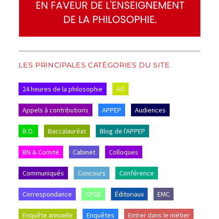
LES PRINCIPALES CATÉGORIES DU SITE
24 heures de la philosophie
AG
Appels à contributions
APPEP
Audiences
B.O.
Baccalauréat
Blog de l'APPEP
BN & Comité
Cabinet
Colloques
Communiqués
Concours
Conférence
Correspondance
CPGE
Éditoriaux
EMC
Enquête annuelle
Enquêtes
Entrer dans le métier