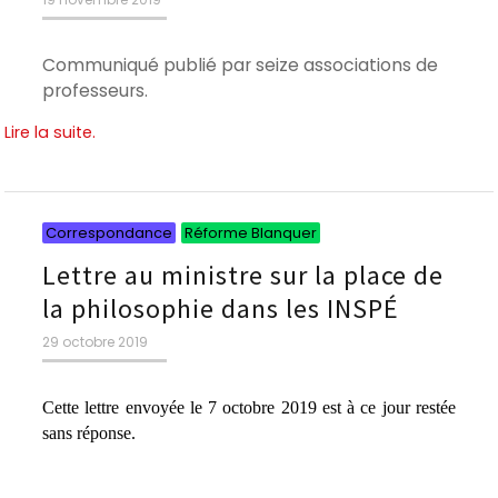
le
Communiqué publié par seize associations de
professeurs.
Lire la suite.
Catégories
Catégories
Correspondance
Réforme Blanquer
Lettre au ministre sur la place de
la philosophie dans les INSPÉ
Publié
29 octobre 2019
le
Cette lettre envoyée le 7 octobre 2019 est à ce jour restée
sans réponse.