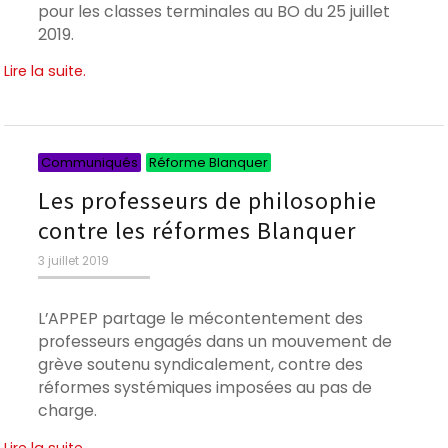
pour les classes terminales au BO du 25 juillet
2019.
Lire la suite.
Catégories
Catégories
Communiqués
Réforme Blanquer
Les professeurs de philosophie
contre les réformes Blanquer
Publié
3 juillet 2019
le
L’APPEP partage le mécontentement des
professeurs engagés dans un mouvement de
grève soutenu syndicalement, contre des
réformes systémiques imposées au pas de
charge.