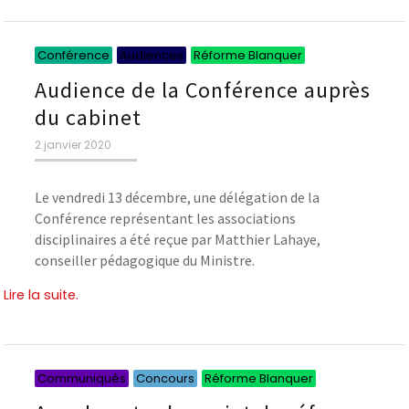
Catégories
Catégories
Catégories
Conférence
Audiences
Réforme Blanquer
Audience de la Conférence auprès
du cabinet
Publié
2 janvier 2020
le
Le vendredi 13 décembre, une délégation de la
Conférence représentant les associations
disciplinaires a été reçue par Matthier Lahaye,
conseiller pédagogique du Ministre.
Lire la suite.
Catégories
Catégories
Catégories
Communiqués
Concours
Réforme Blanquer