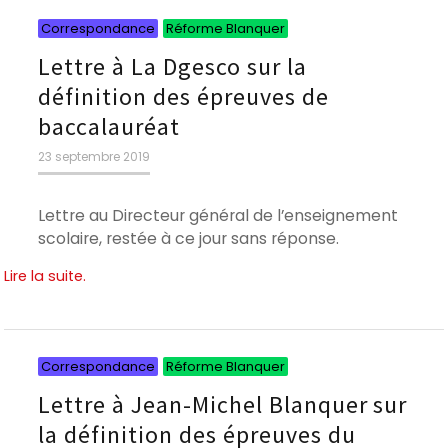
Catégories
Catégories
Correspondance
Réforme Blanquer
Lettre à La Dgesco sur la
définition des épreuves de
baccalauréat
Publié
23 septembre 2019
le
Lettre au Directeur général de l’enseignement
scolaire, restée à ce jour sans réponse.
Lire la suite.
Catégories
Catégories
Correspondance
Réforme Blanquer
Lettre à Jean-Michel Blanquer sur
la définition des épreuves du