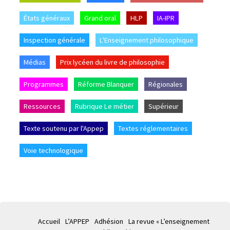
États généraux
Grand oral
HLP
IA-IPR
Inspection générale
L'Enseignement philosophique
Médias
Prix lycéen du livre de philosophie
Programmes
Réforme Blanquer
Régionales
Ressources
Rubrique Le métier
Supérieur
Texte soutenu par l'Appep
Textes réglementaires
Voie technologique
Accueil
L’APPEP
Adhésion
La revue « L’enseignement