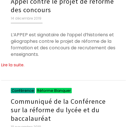
Appel contre le projet de réforme
des concours
Publié
14 décembre 2019
le
L’APPEP est signataire de l’appel d’historiens et
géographes contre le projet de réforme de la
formation et des concours de recrutement des
enseignants.
Lire la suite.
Catégories
Catégories
Conférence
Réforme Blanquer
Communiqué de la Conférence
sur la réforme du lycée et du
baccalauréat
Publié
19 novembre 2019