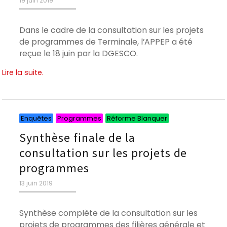
19 juin 2019
le
Dans le cadre de la consultation sur les projets
de programmes de Terminale, l’APPEP a été
reçue le 18 juin par la DGESCO.
Lire la suite.
Catégories
Catégories
Catégories
Enquêtes
Programmes
Réforme Blanquer
Synthèse finale de la
consultation sur les projets de
programmes
Publié
13 juin 2019
le
Synthèse complète de la consultation sur les
projets de programmes des filières générale et