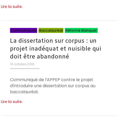
Lire la suite.
Catégorie
Catégorie
Catégori
Communiqués
Baccalauréat
Réforme Blanquer
La dissertation sur corpus : un
projet inadéquat et nuisible qui
doit être abandonné
Publié
10 octobre 2019
le
Communiqué de l’APPEP contre le projet
d’introduire une dissertation sur corpus au
baccalauréat.
Lire la suite.