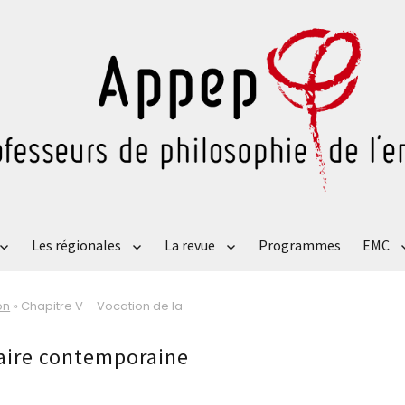
Les régionales
La revue
Programmes
EMC
on
»
Chapitre V – Vocation de la
olaire contemporaine