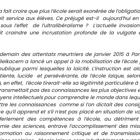
a fait croire que plus l’école serait exonérée de l’obligati
it service aux élèves. Ce préjugé est-il aujourd’hui en
 sous l’effet de l’ultralibéralisme ? L’actuelle invasio
t craindre une incrustation profonde de la vulgate 
ndemain des attentats meurtriers de janvier 2015 à Pari
Belkacem
a lancé un appel à la mobilisation de l’école
blique parmi lesquelles la laïcité. L’instruction est al
te, lucide et persévérante, de l’école laïque, selo
 effet, l’école tirerait-elle sa légitimité particulière à 
transmettait pas des connaissances les plus objectives e
yens intellectuels pour comprendre le monde dans leque
ettre les connaissances comme si l’on dictait des consi
 qu’il apprend et s’il n’est pas placé en situation de vo
éferlement des compétences à l’école, au détriment
ie des sciences, entrave l’accomplissement des miss
formation au raisonnement critique et de transmissio