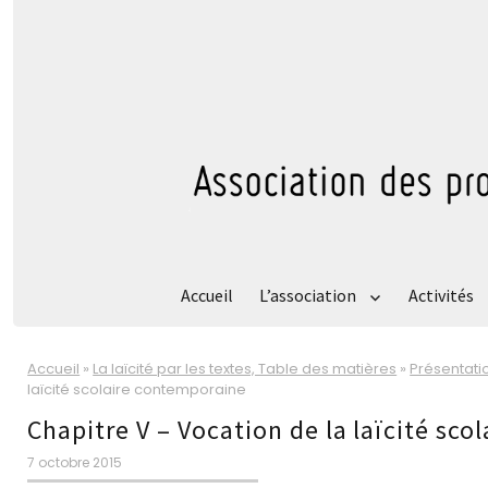
Accueil
L’association
Activités
Accueil
»
La laïcité par les textes, Table des matières
»
Présentati
laïcité scolaire contemporaine
Chapitre V – Vocation de la laïcité sc
Publié
7 octobre 2015
le