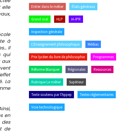
ectée
 elle
Entrer dans le métier
États généraux
vaux,
Grand oral
HLP
IA-IPR
Inspection générale
cole
ste à
L'Enseignement philosophique
Médias
s… Il
s qui
Prix lycéen du livre de philosophie
Programmes
t aux
uvent
Réforme Blanquer
Régionales
Ressources
effet
é. La
Rubrique Le métier
Supérieur
comme
Texte soutenu par l'Appep
Textes réglementaires
Voie technologique
insi,
es en
t des
et de