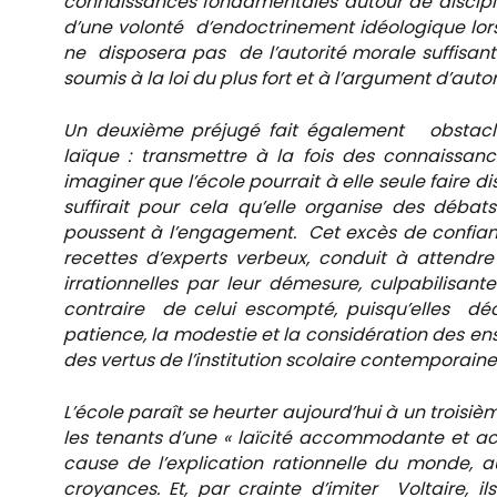
connaissances fondamentales autour de discipli
d’une volonté d’endoctrinement idéologique lorsq
ne disposera pas de l’autorité morale suffisan
soumis à la loi du plus fort et à l’argument d’autor
Un deuxième préjugé fait également obstacle
laïque : transmettre à la fois des connaissanc
imaginer que l’école pourrait à elle seule faire dis
suffirait pour cela qu’elle organise des débat
poussent à l’engagement. Cet excès de confiance
recettes d’experts verbeux, conduit à attendre
irrationnelles par leur démesure, culpabilisant
contraire de celui escompté, puisqu’elles déc
patience, la modestie et la considération des en
des vertus de l’institution scolaire contemporaine
L’école paraît se heurter aujourd’hui à un troisièm
les tenants d’une « laïcité accommodante et accu
cause de l’explication rationnelle du monde, 
croyances. Et, par crainte d’imiter Voltaire, 