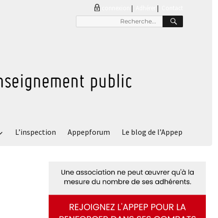
connexion
|
Adhérer
Contact
RECHER
Recherche
pour
:
L’inspection
Appepforum
Le blog de l’Appep