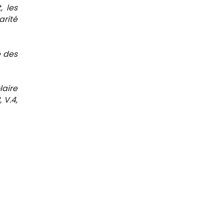
, les
arité
e des
laire
 V.4,