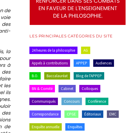
on de
 voie
n des
anti-
LES PRINCIPALES CATÉGORIES DU SITE
24 heures de la philosophie
AG
s, la
 pour
Appels à contributions
APPEP
Audiences
ors à
n des
B.O.
Baccalauréat
Blog de l'APPEP
faire
t les
BN & Comité
Cabinet
Colloques
l ils
gnes.
Communiqués
Concours
Conférence
uloir
 des
Correspondance
CPGE
Éditoriaux
EMC
ions
n de
Enquête annuelle
Enquêtes