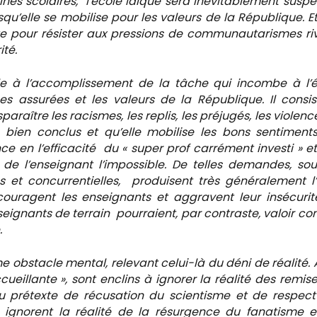
nes scolaires, l’école laïque sera inévitablement susp
u’elle se mobilise pour les valeurs de la République. Et
te pour résister aux pressions de communautarismes ri
ité.
 à l’accomplissement de la tâche qui incombe à l’é
es assurées et les valeurs de la République. Il consi
paraître les racismes, les replis, les préjugés, les violence
s bien conclus et qu’elle mobilise les bons sentiment
 en l’efficacité du « super prof carrément investi » e
 de l’enseignant l’impossible. De telles demandes, so
es et concurrentielles, produisent très généralement l’
ouragent les enseignants et aggravent leur insécurit
seignants de terrain pourraient, par contraste, valoir 
.
e obstacle mental, relevant celui-là du déni de réalité. A
eillante », sont enclins à ignorer la réalité des remis
au prétexte de récusation du scientisme et de respec
ils ignorent la réalité de la résurgence du fanatisme 