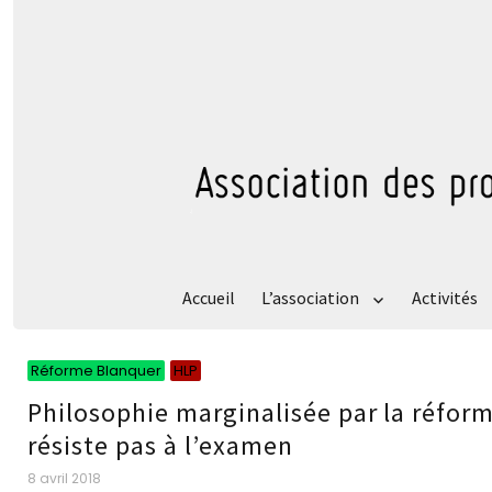
Accueil
L’association
Activités
Catégories
Catégories
Réforme Blanquer
HLP
Philosophie marginalisée par la réform
résiste pas à l’examen
Publié
8 avril 2018