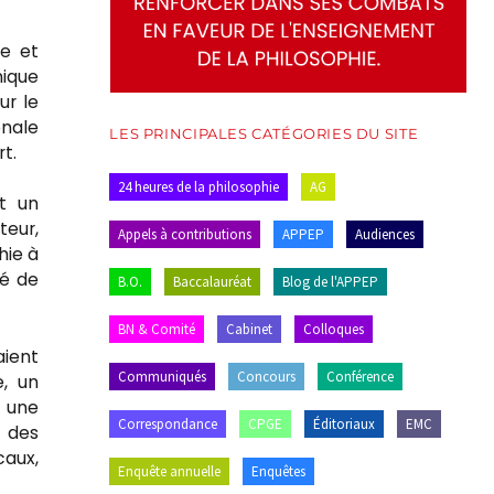
ue et
nique
ur le
onale
LES PRINCIPALES CATÉGORIES DU SITE
t.
24 heures de la philosophie
AG
t un
teur,
Appels à contributions
APPEP
Audiences
hie à
té de
B.O.
Baccalauréat
Blog de l'APPEP
BN & Comité
Cabinet
Colloques
aient
Communiqués
Concours
Conférence
e, un
e une
Correspondance
CPGE
Éditoriaux
EMC
r des
caux,
Enquête annuelle
Enquêtes