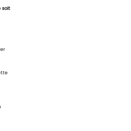
 soit
ier
ette
n