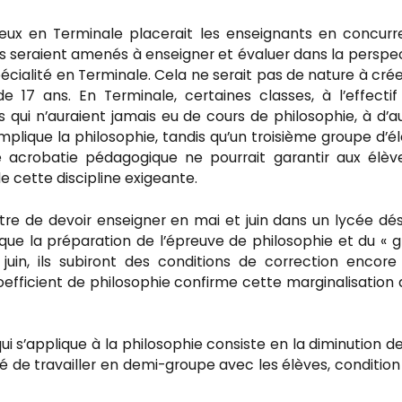
deux en Terminale placerait les enseignants en concur
ils seraient amenés à enseigner et évaluer dans la perspe
spécialité en Terminale. Cela ne serait pas de nature à crée
e 17 ans. En Terminale, certaines classes, à l’effectif
qui n’auraient jamais eu de cours de philosophie, à d’a
 implique la philosophie, tandis qu’un troisième groupe d’é
 acrobatie pédagogique ne pourrait garantir aux élèv
e cette discipline exigeante.
utre de devoir enseigner en mai et juin dans un lycée dé
 que la préparation de l’épreuve de philosophie et du « 
juin, ils subiront des conditions de correction encore
oefficient de philosophie confirme cette marginalisation 
ui s’applique à la philosophie consiste en la diminution d
lité de travailler en demi-groupe avec les élèves, conditio