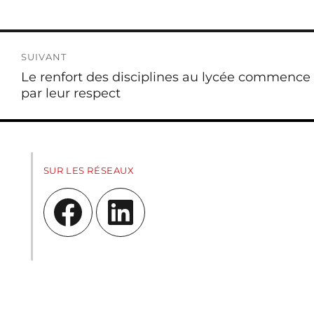
SUIVANT
Publication
Le renfort des disciplines au lycée commence
suivante :
par leur respect
SUR LES RÉSEAUX
Facebook
LinkedIn