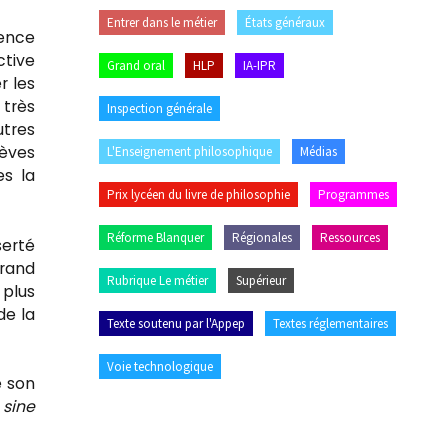
Entrer dans le métier
États généraux
rence
ctive
Grand oral
HLP
IA-IPR
r les
 très
Inspection générale
utres
lèves
L'Enseignement philosophique
Médias
es la
Prix lycéen du livre de philosophie
Programmes
Réforme Blanquer
Régionales
Ressources
serté
grand
Rubrique Le métier
Supérieur
 plus
de la
Texte soutenu par l'Appep
Textes réglementaires
Voie technologique
e son
n
sine