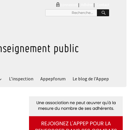
connexion
|
Adhérer
Contact
RECHER
Recherche
pour
:
L’inspection
Appepforum
Le blog de l’Appep