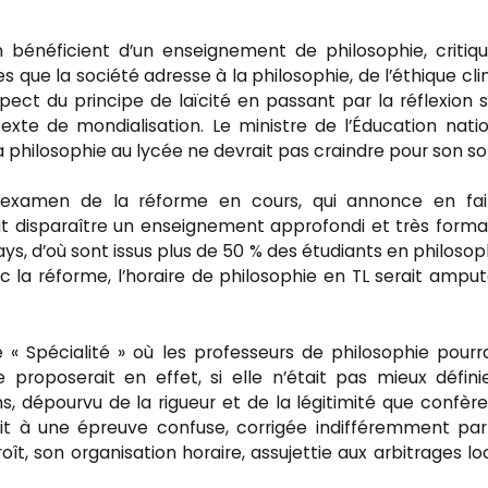
bénéficient d’un enseignement de philosophie, critiq
que la société adresse à la philosophie, de l’éthique cli
pect du principe de laïcité en passant par la réflexion s
exte de mondialisation. Le ministre de l’Éducation nati
 philosophie au lycée ne devrait pas craindre pour son sor
 l’examen de la réforme en cours, qui annonce en fai
fait disparaître un enseignement approfondi et très forma
pays, d’où sont issus plus de 50 % des étudiants en philosop
ec la réforme, l’horaire de philosophie en TL serait ampu
le « Spécialité » où les professeurs de philosophie pourr
 proposerait en effet, si elle n’était pas mieux défini
s, dépourvu de la rigueur et de la légitimité que confèr
rerait à une épreuve confuse, corrigée indifféremment pa
ît, son organisation horaire, assujettie aux arbitrages lo