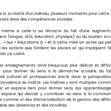
la scolarité d’un individu, plusieurs moments pour cette
avoirs dans des compétences sociales :
, même si celle-ci se rétracte du fait d’une augment
nt (langue, arts, éducation physique) ou du soutien scol
 » aux « éducations à. » et à cette mise en actes qui p
si les actions que fondent les savoirs et qui impliquent l’
rier ce cadre.
es enseignements rend beaucoup plus délicat et diffici
 pour donner du sens à la démarche scolaire, du fai
ssé culturel et professionnel ancré dans la juxtapositio
 polyvalence du maître. Les maîtres y sont multiples comm
ouver un espace tiers pour donner sens aux apprentissag
et espace qui devrait y contribuer au sens si la commu
e comme un lieu d’externalisation de la gestion des diffic
ble des absences et des incivilités.