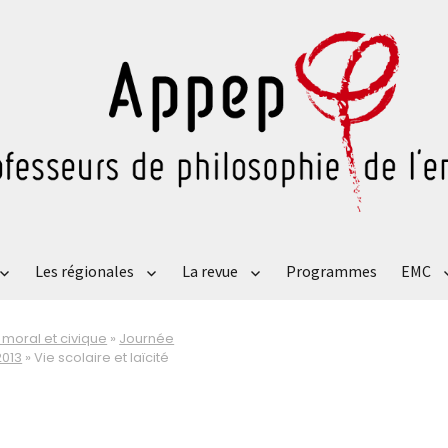
Les régionales
La revue
Programmes
EMC
moral et civique
»
Journée
2013
»
Vie scolaire et laïcité