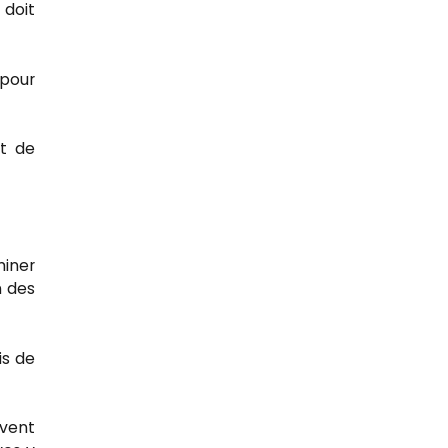
 doit
 pour
et de
miner
n des
is de
ivent