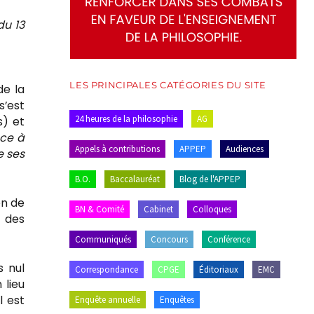
du 13
LES PRINCIPALES CATÉGORIES DU SITE
de la
s’est
24 heures de la philosophie
AG
s) et
ce à
Appels à contributions
APPEP
Audiences
e ses
B.O.
Baccalauréat
Blog de l'APPEP
en de
BN & Comité
Cabinet
Colloques
t des
Communiqués
Concours
Conférence
s nul
Correspondance
CPGE
Éditoriaux
EMC
 lieu
l est
Enquête annuelle
Enquêtes