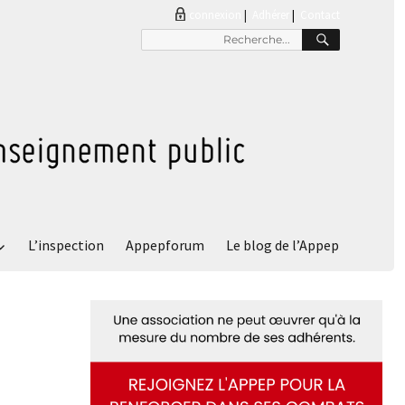
connexion
|
Adhérer
Contact
RECHER
Recherche
pour
:
L’inspection
Appepforum
Le blog de l’Appep