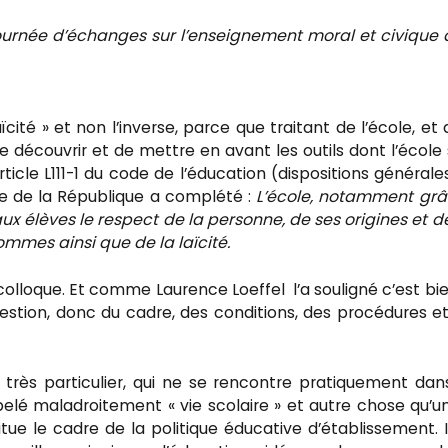
urnée d’échanges sur l’enseignement moral et civique 
aïcité » et non l’inverse, parce que traitant de l’école, et 
re découvrir et de mettre en avant les outils dont l’école 
icle L111-1 du code de l’éducation (dispositions générale
cole de la République a complété :
L’école, notamment grâ
ux élèves le respect de la personne, de ses origines et d
ommes ainsi que de la laïcité.
 colloque. Et comme Laurence Loeffel l’a souligné c’est bi
uestion, donc du cadre, des conditions, des procédures e
l très particulier, qui ne se rencontre pratiquement dan
lé maladroitement « vie scolaire » et autre chose qu’un
tue le cadre de la politique éducative d’établissement. I