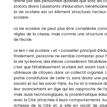
animé par des personnels qualifiés que sont les co
statuts divers (assistants d’éducation, bénéficiai
la vie scolaire est un élément structurel, facte
scolaire.
La vie scolaire ne peut plus être considérée com
règles de la classe, mais comme une structure ac
de l’école.
Le lien « vie scolaire » et « conseiller principal 
finalement, personne ne semble contester pour l’i
la vie lycéenne, des élèves considèrent l’établis
c’est que l’établissement scolaire est avant tout 
ultérieure de citoyen, dans un collectif organisé. 
partie constitutive de celle-ci, sans doute une pa
savoirs et sur les savoir-faire. Au fur et à mesur
leur avancement en âge qui les rapproche de l’adu
mais aussi technologiques, la problématique éducat
avec la Cité attachée à leurs comportements. Aussi
richesse de la Cité et, si elle en reçoit de plu