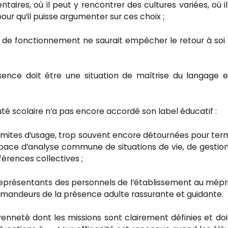
aires, où il peut y rencontrer des cultures variées, où il
our qu’il puisse argumenter sur ces choix ;
es de fonctionnement ne saurait empêcher le retour à soi
bsence doit être une situation de maîtrise du langage 
té scolaire n’a pas encore accordé son label éducatif :
 limites d’usage, trop souvent encore détournées pour ter
space d’analyse commune de situations de vie, de gestio
férences collectives ;
 représentants des personnels de l’établissement au mépr
demandeurs de la présence adulte rassurante et guidante.
yenneté dont les missions sont clairement définies et do