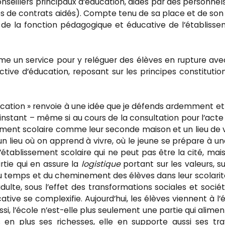
nseillers principaux d’éducation, aidés par des personnel
res de contrats aidés). Compte tenu de sa place et de son 
ur de la fonction pédagogique et éducative de l’établiss
me un service pour y reléguer des élèves en rupture ave
tive d’éducation, reposant sur les principes constitutio
d’éducation » renvoie à une idée que je défends ardemment et
nstant – même si au cours de la consultation pour l’acte
sement scolaire comme leur seconde maison et un lieu de v
un lieu où on apprend à vivre, où le jeune se prépare à un
L’établissement scolaire qui ne peut pas être la cité, mai
rtie qui en assure la
logistique
portant sur les valeurs, su
e du temps et du cheminement des élèves dans leur scolarit
lte, sous l’effet des transformations sociales et sociét
ive se complexifie. Aujourd’hui, les élèves viennent à l’
, l’école n’est-elle plus seulement une partie qui alimen
s en plus ses richesses, elle en supporte aussi ses tra