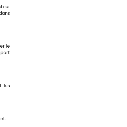
cteur
 dans
er le
pport
t les
nt.