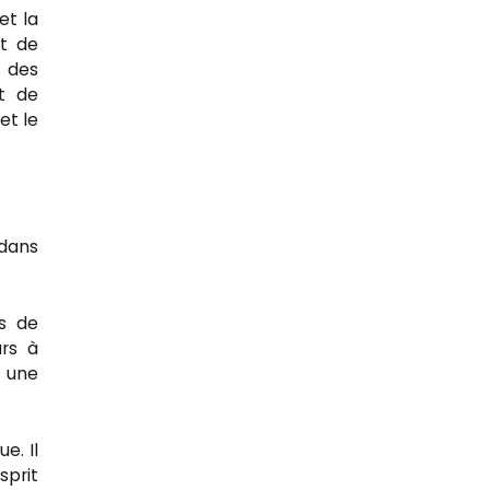
et la
nt de
s des
nt de
et le
 dans
es de
urs à
s une
e. Il
sprit