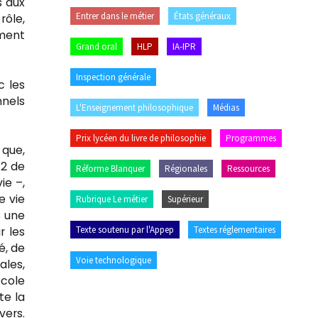
s aux
Entrer dans le métier
États généraux
rôle,
ement
Grand oral
HLP
IA-IPR
Inspection générale
c les
nnels
L'Enseignement philosophique
Médias
Prix lycéen du livre de philosophie
Programmes
 que,
 2 de
Réforme Blanquer
Régionales
Ressources
ie –,
e vie
Rubrique Le métier
Supérieur
s une
Texte soutenu par l'Appep
Textes réglementaires
r les
é, de
Voie technologique
ales,
école
te la
vers.