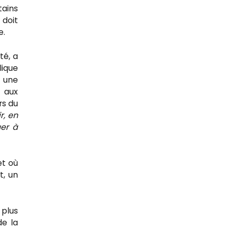
tains
 doit
e.
té, a
lique
t une
 aux
rs du
r, en
uer à
et où
t, un
 plus
de la