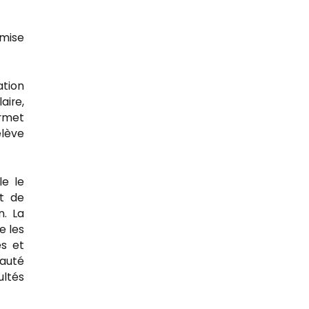
 mise
ation
aire,
ermet
élève
le le
t de
n. La
e les
es et
nauté
ultés