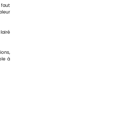
 faut
aleur
lairé
ions,
ble à