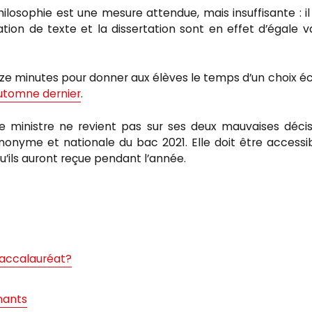
hilosophie est une mesure attendue, mais insuffisante : il
ion de texte et la dissertation sont en effet d’égale v
nze minutes pour donner aux élèves le temps d’un choix éc
automne dernier
.
 le ministre ne revient pas sur ses deux mauvaises décis
nonyme et nationale du bac 2021. Elle doit être accessi
qu’ils auront reçue pendant l’année.
 baccalauréat?
nants