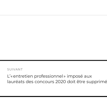
SUIVANT
Publication
L’« entretien professionnel » imposé aux
suivante :
lauréats des concours 2020 doit être supprim