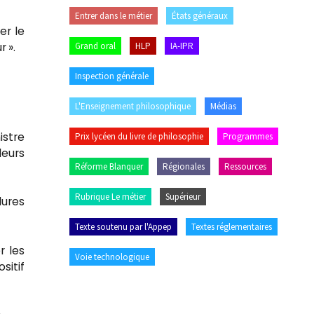
Entrer dans le métier
États généraux
er le
 ».
Grand oral
HLP
IA-IPR
Inspection générale
L'Enseignement philosophique
Médias
istre
Prix lycéen du livre de philosophie
Programmes
leurs
Réforme Blanquer
Régionales
Ressources
Rubrique Le métier
Supérieur
ures
Texte soutenu par l'Appep
Textes réglementaires
r les
Voie technologique
sitif