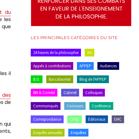
t du
e les
t que
LES PRINCIPALES CATÉGORIES DU SITE
24 heures de la philosophie
AG
Appels à contributions
APPEP
Audiences
es il
B.O.
Baccalauréat
Blog de l'APPEP
BN & Comité
Cabinet
Colloques
e des
es de
Communiqués
Concours
Conférence
Correspondance
CPGE
Éditoriaux
EMC
n qui
ents,
Enquête annuelle
Enquêtes