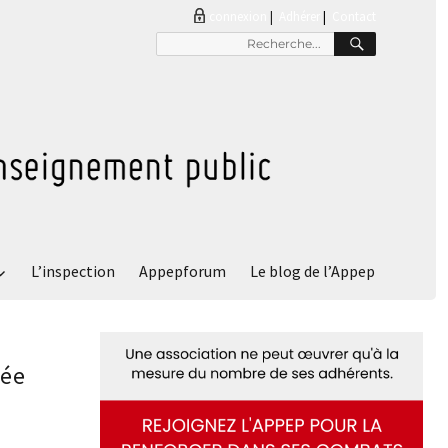
connexion
|
Adhérer
Contact
RECHER
Recherche
pour
:
L’inspection
Appepforum
Le blog de l’Appep
cée