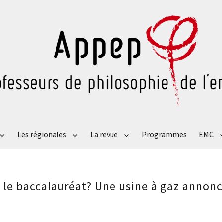
Les régionales
La revue
Programmes
EMC
e le baccalauréat? Une usine à gaz annon