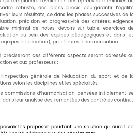
 qui remplacera l’évaluation des épreuves terminales d
un cadre robuste, des jalons précis pour
garantir l’égalit
iver leurs résultats, ce dans les phases successives de l
uation, précision et progressivité des critères, exigenc
re minimal de notes, devoirs sur table, exercices d
’évaluation au sein des équipes pédagogiques et dans le
 équipes de direction), procédures d’harmonisation.
i préciseront ces différents aspects seront adressés a
ction et aux professeurs :
 l’Inspection générale de l’éducation, du sport et de l
s selon les disciplines et les spécialités ;
s commissions d’harmonisation, censées initialement s
 dans leur analyse des remontées des contrôles continu
écialistes proposait pourtant une solution qui aurait p