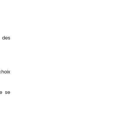
n des
choix
le se