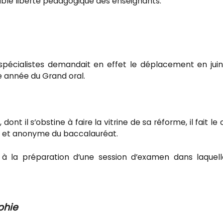
nsable liberté pédagogique des enseignants.
spécialistes demandait en effet le déplacement en jui
e année du Grand oral.
ont il s’obstine à faire la vitrine de sa réforme, il fait le 
al et anonyme du baccalauréat.
ié à la préparation d’une session d’examen dans laquel
phie