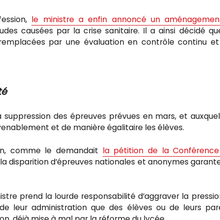
ession,
le ministre a enfin annoncé un aménagemen
des causées par la crise sanitaire. Il a ainsi décidé qu
 remplacées par une évaluation en contrôle continu e
té
a suppression des épreuves prévues en mars, et auxquell
enablement et de manière égalitaire les élèves.
 juin, comme le demandait
la pétition de la Conférenc
e la disparition d’épreuves nationales et anonymes garant
stre prend la lourde responsabilité d’aggraver la pressio
 de leur administration que des élèves ou de leurs par
on, déjà mise à mal par la réforme du lycée.