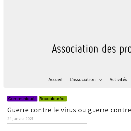
Accueil
L’association
Activités
Catégories
Catégories
Communiqués
Baccalauréat
Guerre contre le virus ou guerre contr
Publié
24 janvier 2021
le