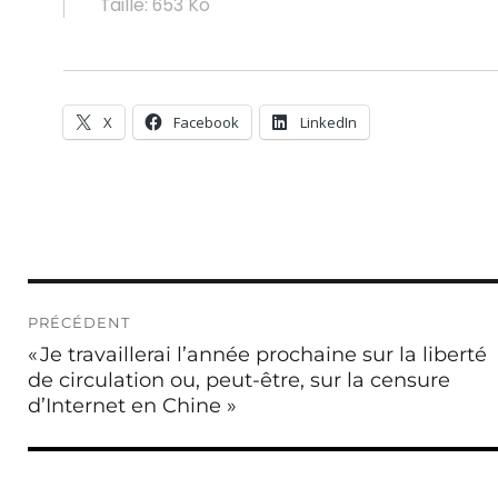
Taille:
653 Ko
X
Facebook
LinkedIn
Navigation
PRÉCÉDENT
de
Publication
« Je travaillerai l’année prochaine sur la liberté
l’article
précédente :
de circulation ou, peut-être, sur la censure
d’Internet en Chine »