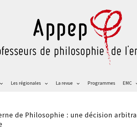
Les régionales
La revue
Programmes
EMC
ies
ies
ries
erne de Philosophie : une décision arbitra
e