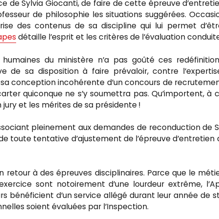
ce de Sylvia Giocanti, de faire de cette épreuve d’entreti
fesseur de philosophie les situations suggérées. Occasio
ise des contenus de sa discipline qui lui permet d’êt
Capes
détaille l’esprit et les critères de l’évaluation conduite
 humaines du ministère n’a pas goûté ces redéfinitio
e de sa disposition à faire prévaloir, contre l’experti
é, sa conception incohérente d’un concours de recruteme
carter quiconque ne s’y soumettra pas. Qu’importent, à 
n jury et les mérites de sa présidente !
’associant pleinement aux demandes de reconduction de S
té de toute tentative d’ajustement de l’épreuve d’entretien
retour à des épreuves disciplinaires. Parce que le méti
exercice sont notoirement d’une lourdeur extrême, l’
s bénéficient d’un service allégé durant leur année de s
nelles soient évaluées par l’Inspection.