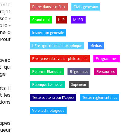
rente
Entrer dans le métier
États généraux
rojet
sse »
Grand oral
HLP
IA-IPR
lic »
une a
Inspection générale
 Pour
L'Enseignement philosophique
Médias
Prix lycéen du livre de philosophie
Programmes
 avec
t qui
Réforme Blanquer
Régionales
Ressources
ge.
Rubrique Le métier
Supérieur
s. Il
t les
Texte soutenu par l'Appep
Textes réglementaires
tions
Voie technologique
Capes
gueur