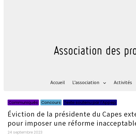
Accueil
L’association
Activités
Catégor
Catégor
Catégo
Communiqués
Concours
Texte soutenu par l'Appep
Éviction de la présidente du Capes ext
pour imposer une réforme inacceptabl
Publié
24 septembre 2023