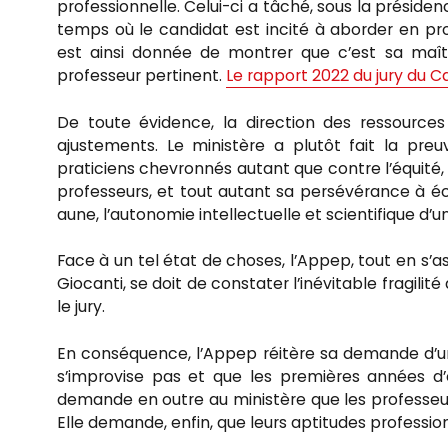
professionnelle. Celui-ci a tâché, sous la présiden
temps où le candidat est incité à aborder en pro
est ainsi donnée de montrer que c’est sa maîtr
professeur pertinent.
Le rapport 2022 du jury du 
De toute évidence, la direction des ressources
ajustements. Le ministère a plutôt fait la preuv
praticiens chevronnés autant que contre l’équit
professeurs, et tout autant sa persévérance à é
aune, l’autonomie intellectuelle et scientifique d’u
Face à un tel état de choses, l’Appep, tout en s
Giocanti, se doit de constater l’inévitable fragili
le jury.
En conséquence, l’Appep réitère sa demande d’un 
s’improvise pas et que les premières années d’
demande en outre au ministère que les professeur
Elle demande, enfin, que leurs aptitudes profession