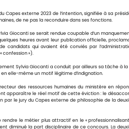
 Capes externe 2023 de l’intention, signifiée à sa prési
maines, de ne pas la reconduire dans ses fonctions.
Sylvia Giocanti se serait rendue coupable d’un manqueme
uelques heures avant leur publication officielle, proclam
 de candidats qui avaient été conviés par l’administrat
 « confession »).
ment Sylvia Giocanti a conduit par ailleurs sa tâche à la
t en elle-même un motif légitime d’indignation.
recteur des ressources humaines du ministère en répo
nt apparaître le réel motif de cette éviction : le désacco
tion par le jury du Capes externe de philosophie de la deu
 rendre le métier plus attractif en le « professionnalisant
nt diminué la part disciplinaire de ce concours. La deu