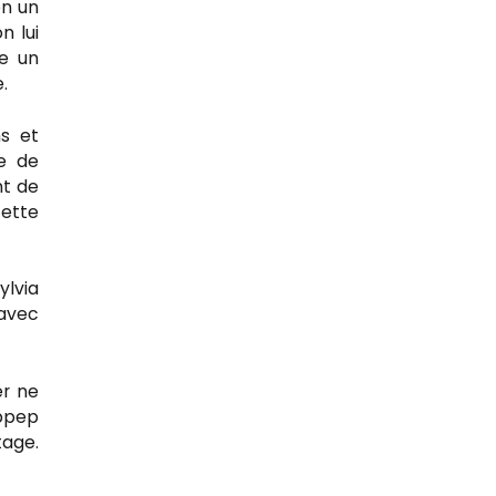
en un
n lui
re un
.
ns et
se de
nt de
cette
ylvia
 avec
er ne
Appep
tage.