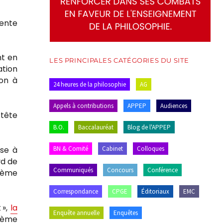
dente
nt en
LES PRINCIPALES CATÉGORIES DU SITE
ation
ion à
24 heures de la philosophie
AG
Appels à contributions
APPEP
Audiences
 tête
B.O.
Baccalauréat
Blog de l'APPEP
BN & Comité
Cabinet
Colloques
nse à
rd de
Communiqués
Concours
Conférence
xième
Correspondance
CPGE
Éditoriaux
EMC
 »,
la
Enquête annuelle
Enquêtes
xième