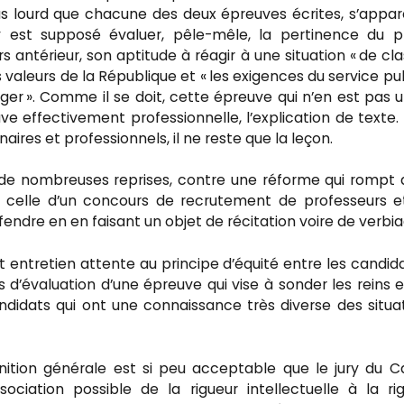
lus lourd que chacune des deux épreuves écrites, s’appa
 est supposé évaluer, pêle-mêle, la pertinence du p
antérieur, son aptitude à réagir à une situation « de cla
es valeurs de la République et « les exigences du service pub
artager ». Comme il se doit, cette épreuve qui n’en est pas 
ve effectivement professionnelle, l’explication de texte.
aires et professionnels, il ne reste que la leçon.
de nombreuses reprises, contre une réforme qui rompt
tre celle d’un concours de recrutement de professeurs e
fendre en en faisant un objet de récitation voire de verbia
t entretien attente au principe d’équité entre les candidat
 d’évaluation d’une épreuve qui vise à sonder les reins e
andidats qui ont une connaissance très diverse des situa
nition générale est si peu acceptable que le jury du 
ociation possible de la rigueur intellectuelle à la ri