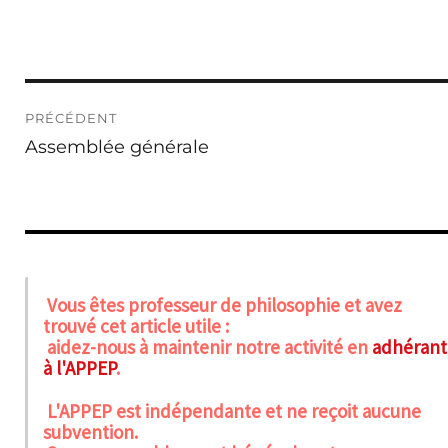
Navigation
PRÉCÉDENT
de
Publication
Assemblée générale
l’article
précédente :
Vous êtes professeur de philosophie et avez
trouvé cet article utile :
aidez-nous à maintenir notre activité en
adhérant
à l'APPEP
.
L'APPEP est indépendante et ne reçoit aucune
subvention.