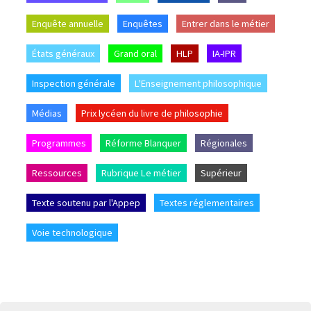
Enquête annuelle
Enquêtes
Entrer dans le métier
États généraux
Grand oral
HLP
IA-IPR
Inspection générale
L'Enseignement philosophique
Médias
Prix lycéen du livre de philosophie
Programmes
Réforme Blanquer
Régionales
Ressources
Rubrique Le métier
Supérieur
Texte soutenu par l'Appep
Textes réglementaires
Voie technologique