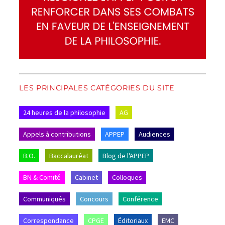
LES PRINCIPALES CATÉGORIES DU SITE
24 heures de la philosophie
AG
Appels à contributions
APPEP
Audiences
B.O.
Baccalauréat
Blog de l'APPEP
BN & Comité
Cabinet
Colloques
Communiqués
Concours
Conférence
Correspondance
CPGE
Éditoriaux
EMC