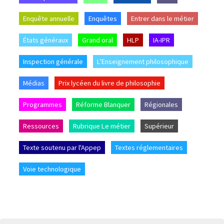
Enquête annuelle
Enquêtes
Entrer dans le métier
États généraux
Grand oral
HLP
IA-IPR
Inspection générale
L'Enseignement philosophique
Médias
Prix lycéen du livre de philosophie
Programmes
Réforme Blanquer
Régionales
Ressources
Rubrique Le métier
Supérieur
Texte soutenu par l'Appep
Textes réglementaires
Voie technologique