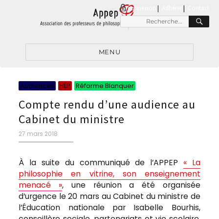
connexion
|
Adhérer
Contact
RE
Recherche
pour
:
MENU
Catégories
Catégories
Catégories
Audiences
HLP
Réforme Blanquer
Compte rendu d’une audience au
Cabinet du ministre
Publié
27 mars 2018
le
À la suite du communiqué de l’APPEP
« La
philosophie en vitrine, son enseignement
menacé »
, une réunion a été organisée
d’urgence le 20 mars au Cabinet du ministre de
l’Éducation nationale par Isabelle Bourhis,
conseillère sociale, partenariats et vie scolaire.