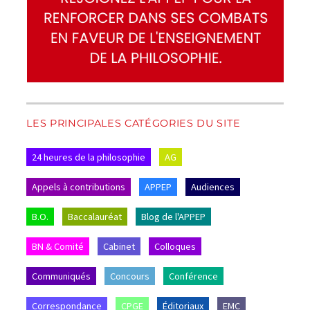
LES PRINCIPALES CATÉGORIES DU SITE
24 heures de la philosophie
AG
Appels à contributions
APPEP
Audiences
B.O.
Baccalauréat
Blog de l'APPEP
BN & Comité
Cabinet
Colloques
Communiqués
Concours
Conférence
Correspondance
CPGE
Éditoriaux
EMC