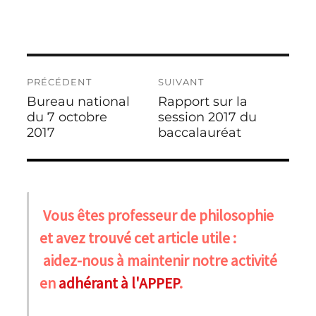
Navigation
PRÉCÉDENT
SUIVANT
de
Bureau national
Rapport sur la
Publication
Publication
l’article
précédente :
du 7 octobre
suivante :
session 2017 du
2017
baccalauréat
Vous êtes professeur de philosophie
et avez trouvé cet article utile :
aidez-nous à maintenir notre activité
en
adhérant à l'APPEP
.