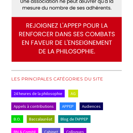
LES PRINCIPALES CATÉGORIES DU SITE
24 heures de la philosophie
AG
Appels à contributions
APPEP
Audiences
B.O.
Baccalauréat
Blog de l'APPEP
BN & Comité
Cabinet
Colloques