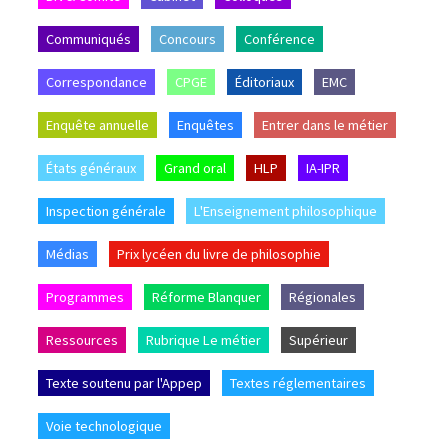
Communiqués
Concours
Conférence
Correspondance
CPGE
Éditoriaux
EMC
Enquête annuelle
Enquêtes
Entrer dans le métier
États généraux
Grand oral
HLP
IA-IPR
Inspection générale
L'Enseignement philosophique
Médias
Prix lycéen du livre de philosophie
Programmes
Réforme Blanquer
Régionales
Ressources
Rubrique Le métier
Supérieur
Texte soutenu par l'Appep
Textes réglementaires
Voie technologique