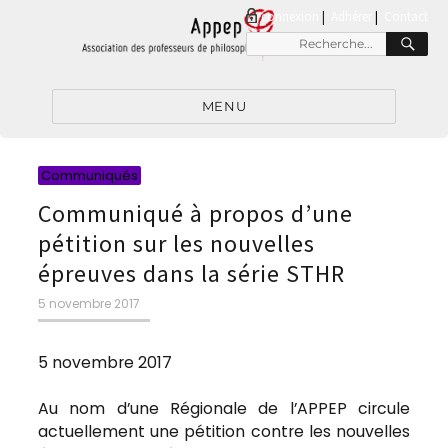
connexion
|
Adhérer
Contact
RE
Recherche
pour
:
MENU
Catégories
Communiqués
Communiqué à propos d’une
pétition sur les nouvelles
épreuves dans la série STHR
Publié
5 novembre 2017
le
5 novembre 2017
Au nom d’une Régionale de l’APPEP circule
actuellement une pétition contre les nouvelles