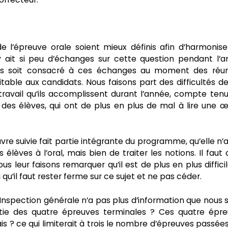
 l’épreuve orale soient mieux définis afin d’harmonise
 y ait si peu d’échanges sur cette question pendant l’
temps soit consacré à ces échanges au moment des réu
table aux candidats. Nous faisons part des difficultés d
 travail qu’ils accomplissent durant l’année, compte ten
s des élèves, qui ont de plus en plus de mal à lire une 
vre suivie fait partie intégrante du programme, qu’elle n’
lèves à l’oral, mais bien de traiter les notions. Il faut
ous leur faisons remarquer qu’il est de plus en plus diffici
u qu’il faut rester ferme sur ce sujet et ne pas céder.
Inspection générale n’a pas plus d’information que nous s
rtie des quatre épreuves terminales ? Ces quatre épr
 ? ce qui limiterait à trois le nombre d’épreuves passées