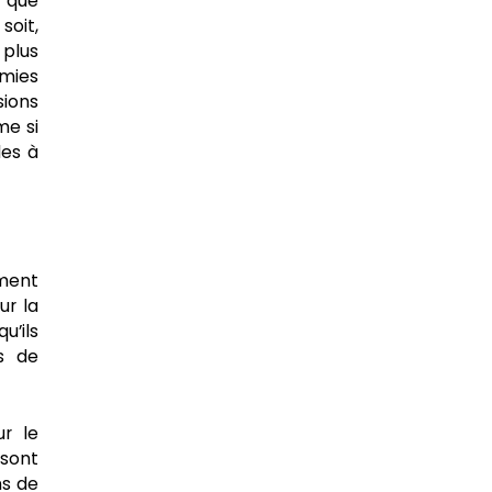
s que
soit,
 plus
émies
sions
me si
les à
mment
ur la
u’ils
s de
ur le
 sont
ns de