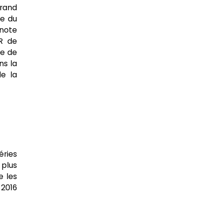
grand
ce du
note
PR de
ce de
ns la
e la
ries
 plus
e les
 2016