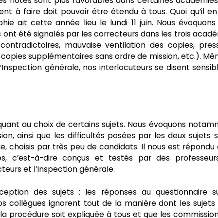
des notes sont plus favorables dans certaines académie
nt à faire doit pouvoir être étendu à tous. Quoi qu’il en 
ie ait cette année lieu le lundi 11 juin. Nous évoquons
ont été signalés par les correcteurs dans les trois acad
 contradictoires, mauvaise ventilation des copies, pres
s copies supplémentaires sans ordre de mission, etc.). Mê
l’Inspection générale, nos interlocuteurs se disent sensib
s quant au choix de certains sujets. Nous évoquons nota
on, ainsi que les difficultés posées par les deux sujets s
, choisis par très peu de candidats. Il nous est répondu q
s, c’est-à-dire conçus et testés par des professeur
cteurs et l’Inspection générale.
ception des sujets : les réponses au questionnaire s
os collègues ignorent tout de la manière dont les sujets
a procédure soit expliquée à tous et que les commissio