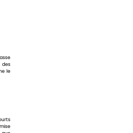
fasse
e des
ne le
ourts
emise