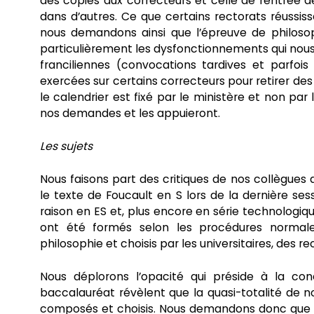
des copies aux correcteurs et celle de rentrée 
dans d’autres. Ce que certains rectorats réussisse
nous demandons ainsi que l’épreuve de philosoph
particulièrement les dysfonctionnements qui nous 
franciliennes (convocations tardives et parfois
exercées sur certains correcteurs pour retirer de
le calendrier est fixé par le ministère et non par 
nos demandes et les appuieront.
Les sujets
Nous faisons part des critiques de nos collègue
le texte de Foucault en S lors de la dernière sessi
raison en ES et, plus encore en série technologique
ont été formés selon les procédures normale
philosophie et choisis par les universitaires, des re
Nous déplorons l’opacité qui préside à la con
baccalauréat révèlent que la quasi-totalité de n
composés et choisis. Nous demandons donc que l