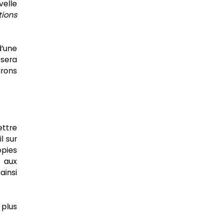
velle
ions
d’une
 sera
urons
ettre
l sur
opies
 aux
insi
 plus