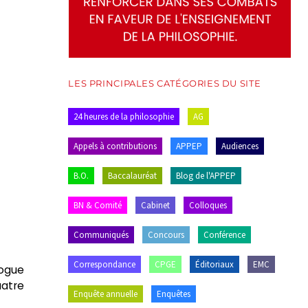
LES PRINCIPALES CATÉGORIES DU SITE
24 heures de la philosophie
AG
Appels à contributions
APPEP
Audiences
B.O.
Baccalauréat
Blog de l'APPEP
BN & Comité
Cabinet
Colloques
Communiqués
Concours
Conférence
Correspondance
CPGE
Éditoriaux
EMC
logue
uatre
Enquête annuelle
Enquêtes