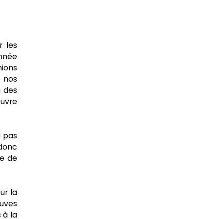
r les
année
nions
e nos
u des
œuvre
a pas
 donc
le de
ur la
euves
 à la