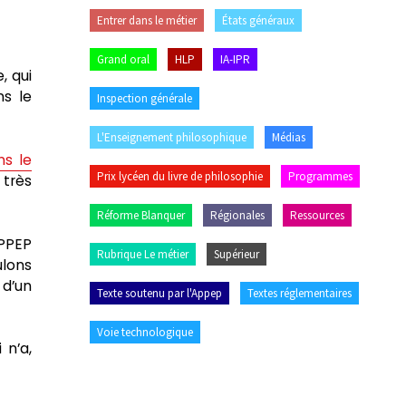
Entrer dans le métier
États généraux
Grand oral
HLP
IA-IPR
, qui
ns le
Inspection générale
L'Enseignement philosophique
Médias
ns le
Prix lycéen du livre de philosophie
Programmes
 très
Réforme Blanquer
Régionales
Ressources
APPEP
Rubrique Le métier
Supérieur
ulons
 d’un
Texte soutenu par l'Appep
Textes réglementaires
Voie technologique
 n’a,