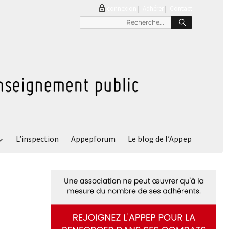
connexion
|
Adhérer
Contact
RECHER
Recherche
pour
:
L’inspection
Appepforum
Le blog de l’Appep