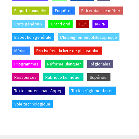
Enquête annuelle
Enquêtes
Entrer dans le métier
États généraux
Grand oral
HLP
IA-IPR
Inspection générale
L'Enseignement philosophique
Médias
Prix lycéen du livre de philosophie
Programmes
Réforme Blanquer
Régionales
Ressources
Rubrique Le métier
Supérieur
Texte soutenu par l'Appep
Textes réglementaires
Voie technologique