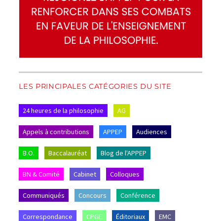
LES PRINCIPALES CATÉGORIES DU SITE
24 heures de la philosophie
AG
Appels à contributions
APPEP
Audiences
B.O.
Baccalauréat
Blog de l'APPEP
BN & Comité
Cabinet
Colloques
Communiqués
Concours
Conférence
Correspondance
CPGE
Éditoriaux
EMC