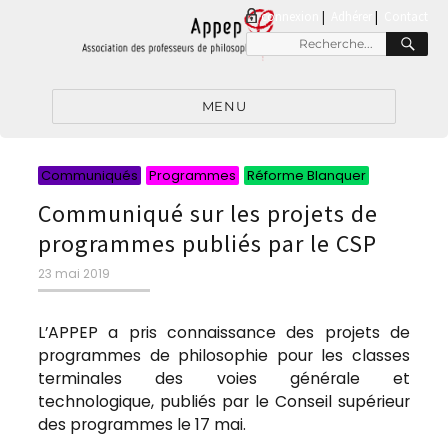
connexion
|
Adhérer
Contact
RE
Recherche
pour
:
MENU
Catégories
Catégorie
Catégori
Communiqués
Programmes
Réforme Blanquer
Communiqué sur les projets de
programmes publiés par le CSP
Publié
23 mai 2019
le
L’APPEP a pris connaissance des projets de
programmes de philosophie pour les classes
terminales des voies générale et
technologique, publiés par le Conseil supérieur
des programmes le 17 mai.