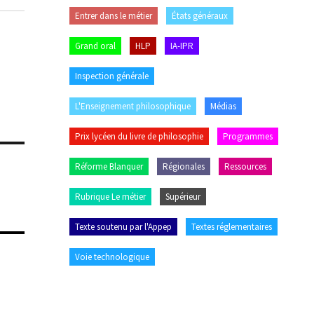
Entrer dans le métier
États généraux
Grand oral
HLP
IA-IPR
Inspection générale
L'Enseignement philosophique
Médias
Prix lycéen du livre de philosophie
Programmes
Réforme Blanquer
Régionales
Ressources
Rubrique Le métier
Supérieur
Texte soutenu par l'Appep
Textes réglementaires
Voie technologique