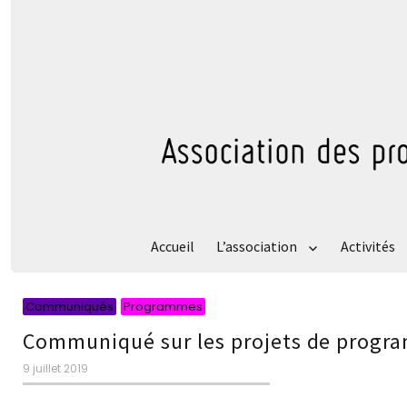
Accueil
L’association
Activités
Catégories
Catégories
Communiqués
Programmes
Communiqué sur les projets de progra
Publié
9 juillet 2019
le