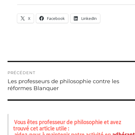
X
Facebook
LinkedIn
Navigation
PRÉCÉDENT
de
Publication
Les professeurs de philosophie contre les
l’article
précédente :
réformes Blanquer
Vous êtes professeur de philosophie et avez
trouvé cet article utile :
aidez-nous à maintenir notre activité en
adhérant