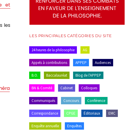
e et
s les
LES PRINCIPALES CATÉGORIES DU SITE
24 heures de la philosophie
AG
Appels à contributions
APPEP
Audiences
B.O.
Baccalauréat
Blog de l'APPEP
énéra
BN & Comité
Cabinet
Colloques
Communiqués
Concours
Conférence
Correspondance
CPGE
Éditoriaux
EMC
Enquête annuelle
Enquêtes