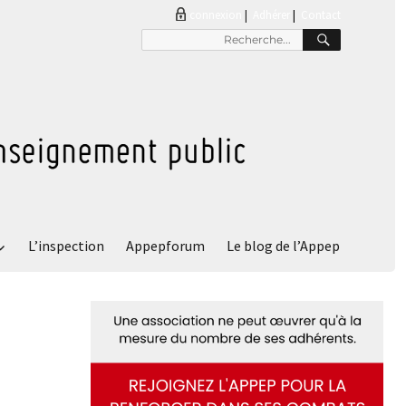
connexion
|
Adhérer
Contact
RECHER
Recherche
pour
:
L’inspection
Appepforum
Le blog de l’Appep