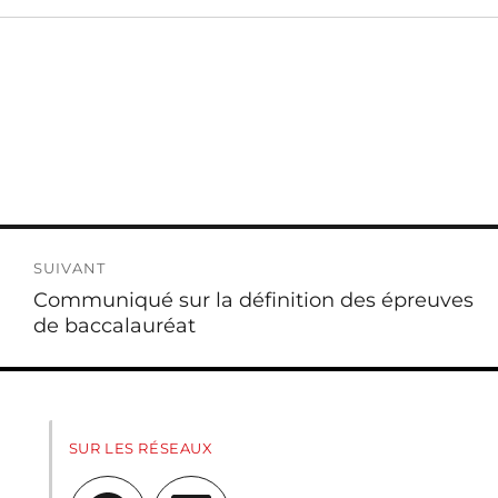
SUIVANT
Publication
Communiqué sur la définition des épreuves
suivante :
de baccalauréat
SUR LES RÉSEAUX
Facebook
LinkedIn