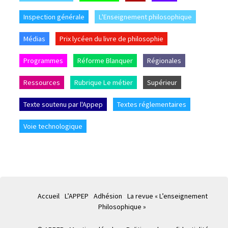
Inspection générale
L'Enseignement philosophique
Médias
Prix lycéen du livre de philosophie
Programmes
Réforme Blanquer
Régionales
Ressources
Rubrique Le métier
Supérieur
Texte soutenu par l'Appep
Textes réglementaires
Voie technologique
Accueil
L’APPEP
Adhésion
La revue « L’enseignement
Philosophique »