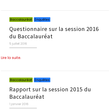
Catégories
Catégories
Baccalauréat
Enquêtes
Questionnaire sur la session 2016
du Baccalauréat
Publié
5 juillet 2016
le
Lire la suite.
Catégories
Catégories
Baccalauréat
Enquêtes
Rapport sur la session 2015 du
Baccalauréat
Publié
1 janvier 2016
le