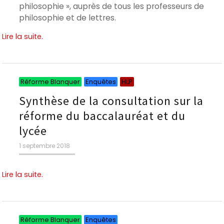
philosophie », auprès de tous les professeurs de
philosophie et de lettres.
Lire la suite.
Catégories
Catégories
Catégories
Réforme Blanquer
Enquêtes
HLP
Synthèse de la consultation sur la
réforme du baccalauréat et du
lycée
Publié
1 septembre 2018
le
Lire la suite.
Catégories
Catégories
Réforme Blanquer
Enquêtes