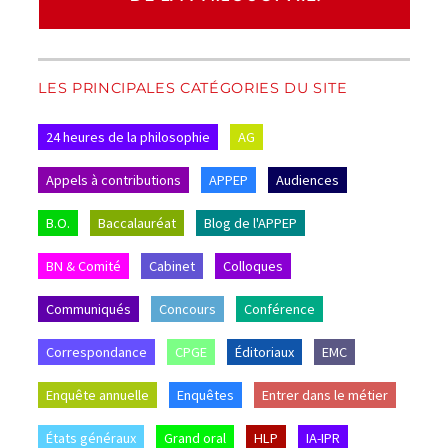
LES PRINCIPALES CATÉGORIES DU SITE
24 heures de la philosophie
AG
Appels à contributions
APPEP
Audiences
B.O.
Baccalauréat
Blog de l'APPEP
BN & Comité
Cabinet
Colloques
Communiqués
Concours
Conférence
Correspondance
CPGE
Éditoriaux
EMC
Enquête annuelle
Enquêtes
Entrer dans le métier
États généraux
Grand oral
HLP
IA-IPR