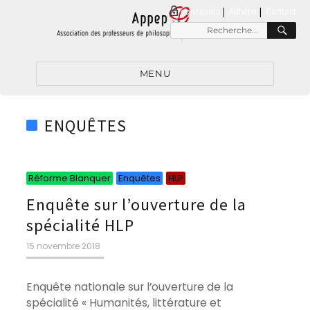
connexion
|
Adhérer
Contact
RE
Recherche
pour
:
MENU
ENQUÊTES
Catégories
Catégories
Catégories
Réforme Blanquer
Enquêtes
HLP
Enquête sur l’ouverture de la
spécialité HLP
Publié
15 novembre 2018
le
Enquête nationale sur l’ouverture de la
spécialité « Humanités, littérature et