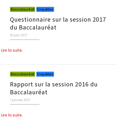
Catégories
Catégories
Baccalauréat
Enquêtes
Questionnaire sur la session 2017
du Baccalauréat
Publié
16 juin 2017
le
Lire la suite.
Catégories
Catégories
Baccalauréat
Enquêtes
Rapport sur la session 2016 du
Baccalauréat
Publié
1 janvier 2017
le
Lire la suite.