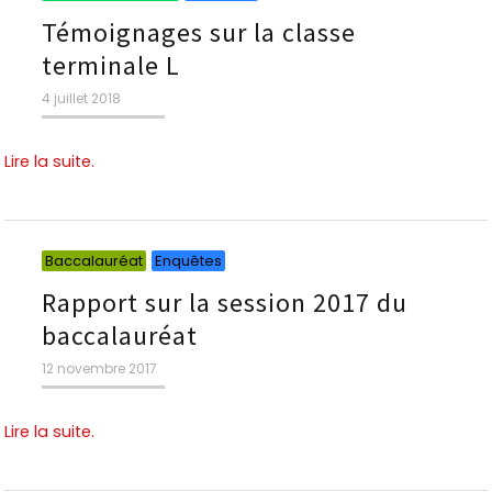
Témoignages sur la classe
terminale L
Publié
4 juillet 2018
le
Lire la suite.
Catégories
Catégories
Baccalauréat
Enquêtes
Rapport sur la session 2017 du
baccalauréat
Publié
12 novembre 2017
le
Lire la suite.