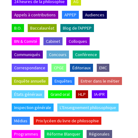
24 heures de la philosophie
AG
Appels à contributions
APPEP
Audiences
B.O.
Baccalauréat
Blog de l'APPEP
BN & Comité
Cabinet
Colloques
Communiqués
Concours
Conférence
Correspondance
CPGE
Éditoriaux
EMC
Enquête annuelle
Enquêtes
Entrer dans le métier
États généraux
Grand oral
HLP
IA-IPR
Inspection générale
L'Enseignement philosophique
Médias
Prix lycéen du livre de philosophie
Programmes
Réforme Blanquer
Régionales