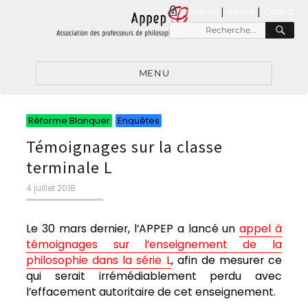
connexion
|
Adhérer
Contact
RE
Recherche
pour
:
MENU
Catégories
Catégories
Réforme Blanquer
Enquêtes
Témoignages sur la classe
terminale L
Publié
4 juillet 2018
le
Le 30 mars dernier, l’APPEP a lancé un
appel à
témoignages sur l’enseignement de la
philosophie dans la série L
, afin de mesurer ce
qui serait irrémédiablement perdu avec
l’effacement autoritaire de cet enseignement.