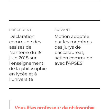
Navigation
PRÉCÉDENT
SUIVANT
de
Déclaration
Motion adoptée
Publication
Publication
l’article
précédente :
commune des
suivante :
par les membres
assises de
des jurys de
Nanterre du 15
baccalauréat,
juin 2018 sur
action commune
l’enseignement
avec l’APSES
de la philosophie
en lycée et à
l’université
Vous êtes professeur de philosophie