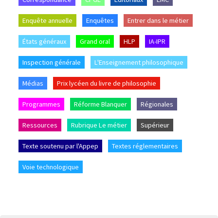
Enquête annuelle
Enquêtes
Entrer dans le métier
États généraux
Grand oral
HLP
IA-IPR
Inspection générale
L'Enseignement philosophique
Médias
Prix lycéen du livre de philosophie
Programmes
Réforme Blanquer
Régionales
Ressources
Rubrique Le métier
Supérieur
Texte soutenu par l'Appep
Textes réglementaires
Voie technologique