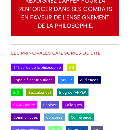
LES PRINCIPALES CATÉGORIES DU SITE
24 heures de la philosophie
AG
Appels à contributions
APPEP
Audiences
B.O.
Baccalauréat
Blog de l'APPEP
BN & Comité
Cabinet
Colloques
Communiqués
Concours
Conférence
Correspondance
CPGE
Éditoriaux
EMC