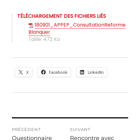
TÉLÉCHARGEMENT DES FICHIERS LIÉS
180901_APPEP_ConsultationReforme
Blanquer
Taille:
472 Ko
X
Facebook
LinkedIn
Navigation
PRÉCÉDENT
SUIVANT
de
Questionnaire
Rencontre avec
Publication
Publication