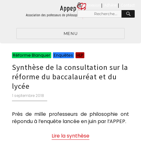
connexion
|
Adhérer
Contact
RE
Recherche
pour
:
MENU
Catégories
Catégories
Catégories
Réforme Blanquer
Enquêtes
HLP
Synthèse de la consultation sur la
réforme du baccalauréat et du
lycée
Publié
1 septembre 2018
le
Près de mille professeurs de philosophie ont
répondu à l’enquête lancée en juin par l’APPEP.
Lire la synthèse