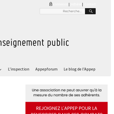
connexion
|
Adhérer
Contact
RECHER
Recherche
pour
:
L’inspection
Appepforum
Le blog de l’Appep