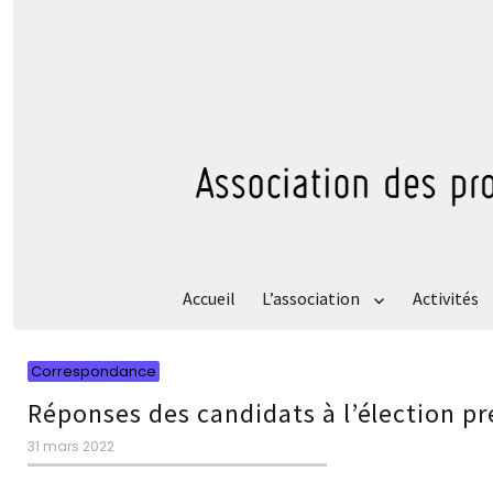
Accueil
L’association
Activités
Catégories
Correspondance
Réponses des candidats à l’élection pr
Publié
31 mars 2022
le