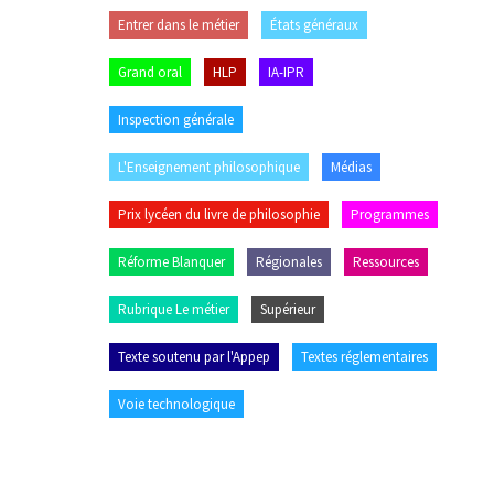
Entrer dans le métier
États généraux
Grand oral
HLP
IA-IPR
Inspection générale
L'Enseignement philosophique
Médias
Prix lycéen du livre de philosophie
Programmes
Réforme Blanquer
Régionales
Ressources
Rubrique Le métier
Supérieur
Texte soutenu par l'Appep
Textes réglementaires
Voie technologique