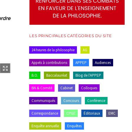
ordre
LES PRINCIPALES CATÉGORIES DU SITE
24 heures de la philosophie
AG
Appels à contributions
APPEP
Audiences
B.O.
Baccalauréat
Blog de l'APPEP
BN & Comité
Cabinet
Colloques
Communiqués
Concours
Conférence
Correspondance
CPGE
Éditoriaux
EMC
Enquête annuelle
Enquêtes