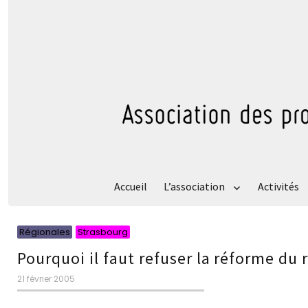
Accueil
L’association
Activités
Catégories
Catégories
Régionales
Strasbourg
Pourquoi il faut refuser la réforme du
Publié
21 février 2005
le