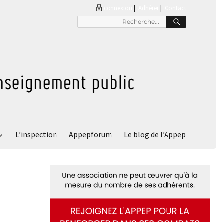
connexion
|
Adhérer
Contact
RECHER
Recherche
pour
:
L’inspection
Appepforum
Le blog de l’Appep