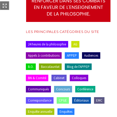
LES PRINCIPALES CATÉGORIES DU SITE
24 heures de la philosophie
AG
Appels à contributions
APPEP
Audiences
B.O.
Baccalauréat
Blog de l'APPEP
BN & Comité
Cabinet
Colloques
Communiqués
Concours
Conférence
Correspondance
CPGE
Éditoriaux
EMC
Enquête annuelle
Enquêtes