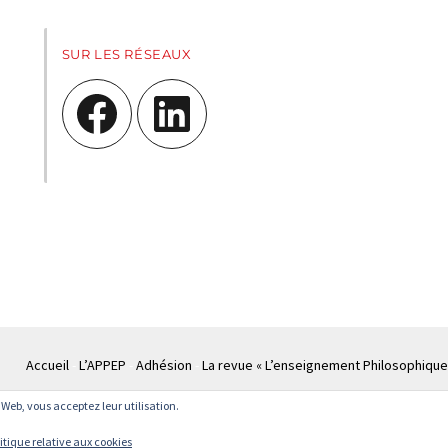
SUR LES RÉSEAUX
Facebook
LinkedIn
Accueil
L’APPEP
Adhésion
La revue « L’enseignement Philosophique
te Web, vous acceptez leur utilisation.
© APPEP
Mentions légales
Politique de confidentialité
Crédits
Cont
itique relative aux cookies