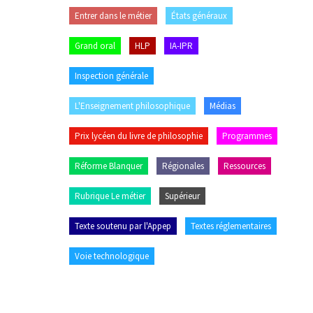
Entrer dans le métier
États généraux
Grand oral
HLP
IA-IPR
Inspection générale
L'Enseignement philosophique
Médias
Prix lycéen du livre de philosophie
Programmes
Réforme Blanquer
Régionales
Ressources
Rubrique Le métier
Supérieur
Texte soutenu par l'Appep
Textes réglementaires
Voie technologique