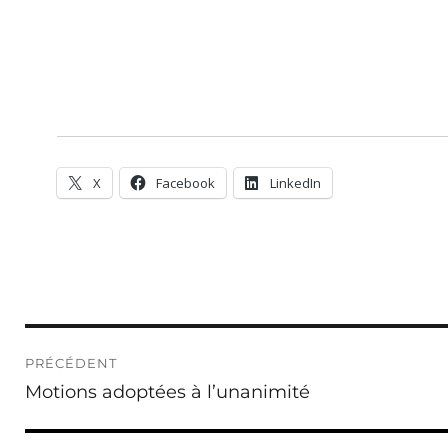
X
Facebook
LinkedIn
Navigation
PRÉCÉDENT
de
Publication
Motions adoptées à l’unanimité
l’article
précédente :