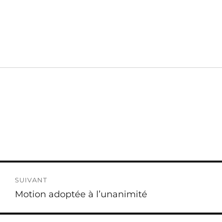
SUIVANT
Publication
Motion adoptée à l’unanimité
suivante :