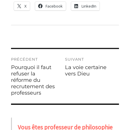
X
Facebook
LinkedIn
Navigation
PRÉCÉDENT
SUIVANT
de
Pourquoi il faut
La voie certaine
Publication
Publication
l’article
précédente :
refuser la
suivante :
vers Dieu
réforme du
recrutement des
professeurs
Vous êtes professeur de philosophie