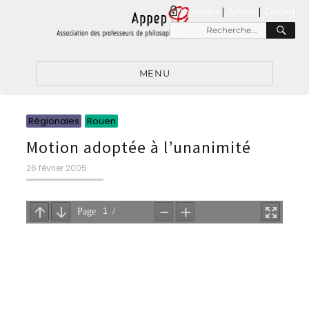
connexion
|
Adhérer
Contact
RE
Recherche
pour
:
MENU
Catégories
Catégories
Régionales
Rouen
Motion adoptée à l’unanimité
Publié
26 février 2005
le