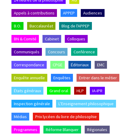
Appels à contributions
APPEP
Audiences
B.O.
Baccalauréat
Blog de l'APPEP
BN & Comité
Cabinet
Colloques
Communiqués
Concours
Conférence
Correspondance
CPGE
Éditoriaux
EMC
Enquête annuelle
Enquêtes
Entrer dans le métier
États généraux
Grand oral
HLP
IA-IPR
Inspection générale
L'Enseignement philosophique
Médias
Prix lycéen du livre de philosophie
Programmes
Réforme Blanquer
Régionales