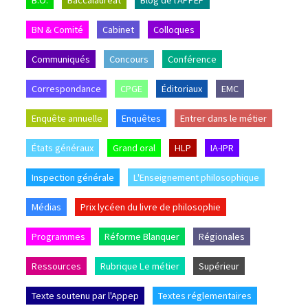
B.O.
Baccalauréat
Blog de l'APPEP
BN & Comité
Cabinet
Colloques
Communiqués
Concours
Conférence
Correspondance
CPGE
Éditoriaux
EMC
Enquête annuelle
Enquêtes
Entrer dans le métier
États généraux
Grand oral
HLP
IA-IPR
Inspection générale
L'Enseignement philosophique
Médias
Prix lycéen du livre de philosophie
Programmes
Réforme Blanquer
Régionales
Ressources
Rubrique Le métier
Supérieur
Texte soutenu par l'Appep
Textes réglementaires