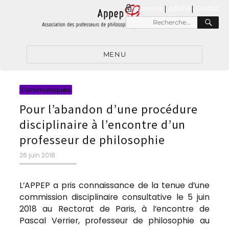
connexion
|
Adhérer
Contact
RE
Recherche
pour
:
MENU
Catégories
Communiqués
Pour l’abandon d’une procédure
disciplinaire à l’encontre d’un
professeur de philosophie
Publié
26 juin 2018
le
L’APPEP a pris connaissance de la tenue d’une
commission disciplinaire consultative le 5 juin
2018 au Rectorat de Paris, à l’encontre de
Pascal Verrier, professeur de philosophie au