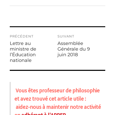
Navigation
PRÉCÉDENT
SUIVANT
de
Lettre au
Assemblée
Publication
Publication
l’article
précédente :
ministre de
suivante :
Générale du 9
l’Éducation
juin 2018
nationale
Vous êtes professeur de philosophie
et avez trouvé cet article utile :
aidez-nous à maintenir notre activité