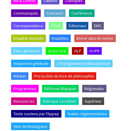
BN & Comité
Cabinet
Colloques
Communiqués
Concours
Conférence
Correspondance
CPGE
Éditoriaux
EMC
Enquête annuelle
Enquêtes
Entrer dans le métier
États généraux
Grand oral
HLP
IA-IPR
Inspection générale
L'Enseignement philosophique
Médias
Prix lycéen du livre de philosophie
Programmes
Réforme Blanquer
Régionales
Ressources
Rubrique Le métier
Supérieur
Texte soutenu par l'Appep
Textes réglementaires
Voie technologique