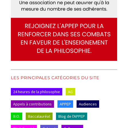
LES PRINCIPALES CATÉGORIES DU SITE
24 heures de la philosophie
AG
Appels à contributions
APPEP
Audiences
B.O.
Baccalauréat
Blog de l'APPEP