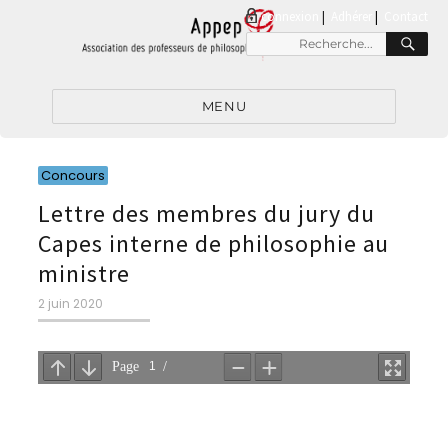
connexion
|
Adhérer
Contact
RE
Recherche
pour
:
MENU
Catégories
Concours
Lettre des membres du jury du
Capes interne de philosophie au
ministre
Publié
2 juin 2020
le