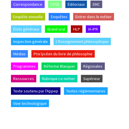
Correspondance
CPGE
Éditoriaux
EMC
Enquête annuelle
Enquêtes
Entrer dans le métier
États généraux
Grand oral
HLP
IA-IPR
Inspection générale
L'Enseignement philosophique
Médias
Prix lycéen du livre de philosophie
Programmes
Réforme Blanquer
Régionales
Ressources
Rubrique Le métier
Supérieur
Texte soutenu par l'Appep
Textes réglementaires
Voie technologique