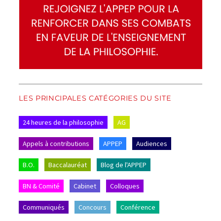
LES PRINCIPALES CATÉGORIES DU SITE
24 heures de la philosophie
AG
Appels à contributions
APPEP
Audiences
B.O.
Baccalauréat
Blog de l'APPEP
BN & Comité
Cabinet
Colloques
Communiqués
Concours
Conférence