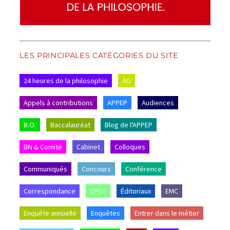
LES PRINCIPALES CATÉGORIES DU SITE
24 heures de la philosophie
AG
Appels à contributions
APPEP
Audiences
B.O.
Baccalauréat
Blog de l'APPEP
BN & Comité
Cabinet
Colloques
Communiqués
Concours
Conférence
Correspondance
CPGE
Éditoriaux
EMC
Enquête annuelle
Enquêtes
Entrer dans le métier