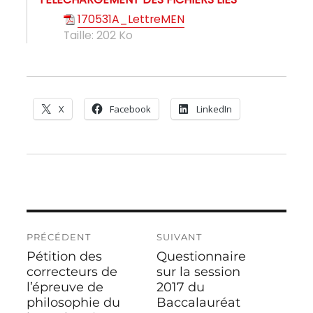
170531A_LettreMEN
Taille:
202 Ko
X
Facebook
LinkedIn
Navigation
PRÉCÉDENT
SUIVANT
de
Pétition des
Questionnaire
Publication
Publication
l’article
précédente :
correcteurs de
suivante :
sur la session
l’épreuve de
2017 du
philosophie du
Baccalauréat