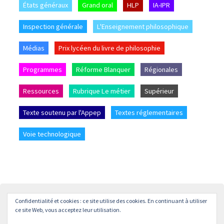
États généraux
Grand oral
HLP
IA-IPR
Inspection générale
L'Enseignement philosophique
Médias
Prix lycéen du livre de philosophie
Programmes
Réforme Blanquer
Régionales
Ressources
Rubrique Le métier
Supérieur
Texte soutenu par l'Appep
Textes réglementaires
Voie technologique
Confidentialité et cookies : ce site utilise des cookies. En continuant à utiliser
Accueil
L’APPEP
Adhésion
La revue « L’enseignement
ce site Web, vous acceptez leur utilisation.
Philosophique »