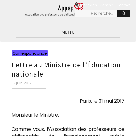
connexion
|
Adhérer
Contact
RE
Recherche
pour
:
MENU
Catégories
Correspondance
Lettre au Ministre de l’Éducation
nationale
Publié
15 juin 2017
le
Paris, le 31 mai 2017
Monsieur le Ministre,
Comme vous, l’Association des professeurs de