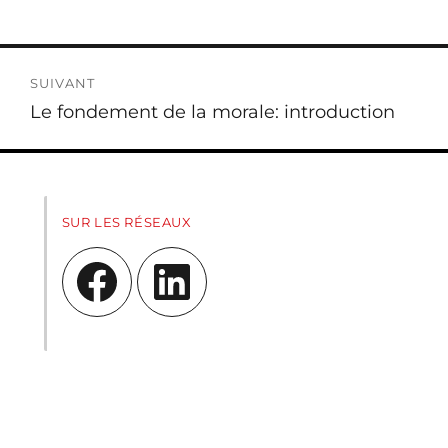
SUIVANT
Publication
Le fondement de la morale: introduction
suivante :
SUR LES RÉSEAUX
Facebook
LinkedIn