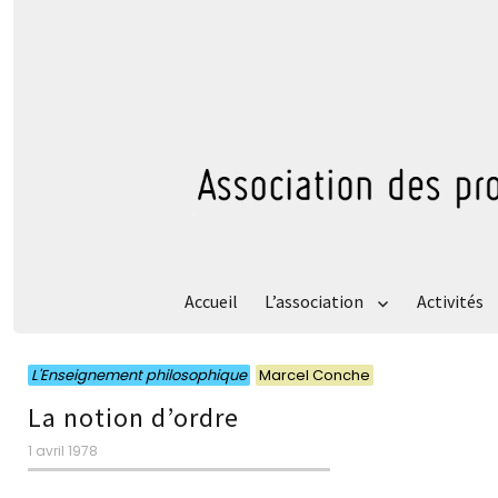
Accueil
L’association
Activités
Catégories
Catégories
L'Enseignement philosophique
Marcel Conche
La notion d’ordre
Publié
1 avril 1978
le