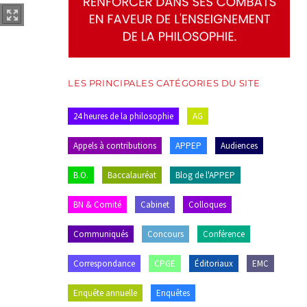
LES PRINCIPALES CATÉGORIES DU SITE
24 heures de la philosophie
AG
Appels à contributions
APPEP
Audiences
B.O.
Baccalauréat
Blog de l'APPEP
BN & Comité
Cabinet
Colloques
Communiqués
Concours
Conférence
Correspondance
CPGE
Éditoriaux
EMC
Enquête annuelle
Enquêtes