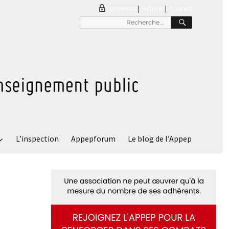
connexion
|
Adhérer
Contact
RECHER
Recherche
pour
:
L’inspection
Appepforum
Le blog de l’Appep