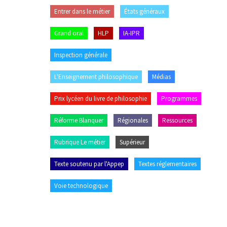
Entrer dans le métier
États généraux
Grand oral
HLP
IA-IPR
Inspection générale
L'Enseignement philosophique
Médias
Prix lycéen du livre de philosophie
Programmes
Réforme Blanquer
Régionales
Ressources
Rubrique Le métier
Supérieur
Texte soutenu par l'Appep
Textes réglementaires
Voie technologique