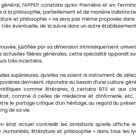
 général, l’APPEP constate qu’en Première et en Termina
re à la philosophie, partiellement et de manière indistincte.
érature et philosophie » ne sera pas même proposée dans
, très éventuelle, de la suivre dans un autre établissemen
vée, justifiée par sa dimension intrinsèquement univers
actuelles filières générales, cette spécialité apparaît so
rs très incertains.
udes supérieures, qu’elles ne soient ni instrument de sélec
poraines devraient répondre au besoin d’une culture gén
ntifiques comme littéraires, à certains BTS et aux cl
roit, comme à celles de médecine et d’infirmerie, etc.
re le partage critique d’un héritage, au regard du présen
ong de sa vie.
 état actuel contredit les ambitions qu’elle affiche 
 Humanités, littérature et philosophie » dans tous les l