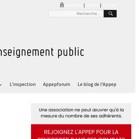
connexion
|
Adhérer
Contact
RECHER
Recherche
pour
:
L’inspection
Appepforum
Le blog de l’Appep