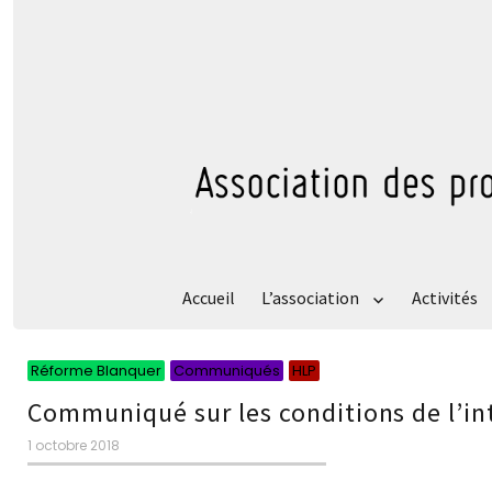
Accueil
L’association
Activités
Catégories
Catégories
Catégories
Réforme Blanquer
Communiqués
HLP
Communiqué sur les conditions de l’int
Publié
1 octobre 2018
le