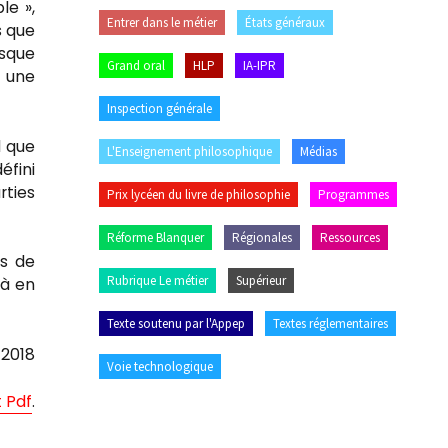
le »,
Entrer dans le métier
États généraux
s que
isque
Grand oral
HLP
IA-IPR
 une
Inspection générale
d que
L'Enseignement philosophique
Médias
éfini
rties
Prix lycéen du livre de philosophie
Programmes
Réforme Blanquer
Régionales
Ressources
ns de
Rubrique Le métier
Supérieur
 à en
Texte soutenu par l'Appep
Textes réglementaires
2018
Voie technologique
 Pdf
.