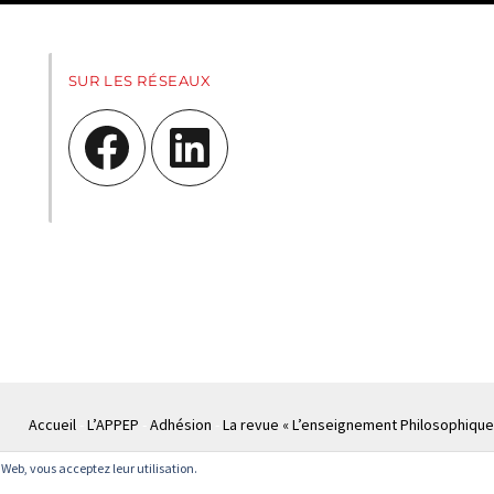
SUR LES RÉSEAUX
Facebook
LinkedIn
Accueil
L’APPEP
Adhésion
La revue « L’enseignement Philosophique
te Web, vous acceptez leur utilisation.
© APPEP
Mentions légales
Politique de confidentialité
Crédits
Cont