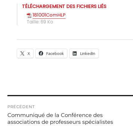
TÉLÉCHARGEMENT DES FICHIERS LIÉS
181001ComHLP
Taille:
69 Ko
X
Facebook
LinkedIn
Navigation
PRÉCÉDENT
de
Publication
Communiqué de la Conférence des
l’article
précédente :
associations de professeurs spécialistes