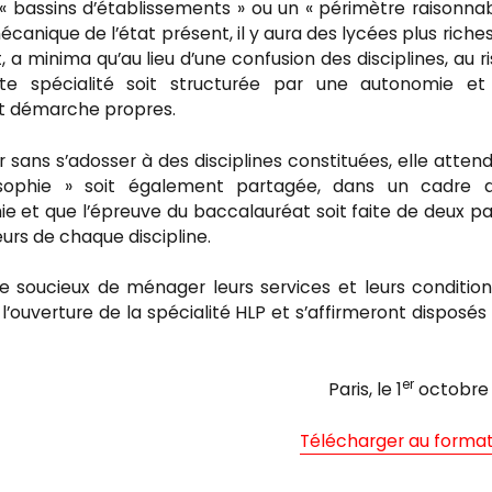
es « bassins d’établissements » ou un « périmètre raisonnab
mécanique de l’état présent, il y aura des lycées plus riche
, a minima qu’au lieu d’une confusion des disciplines, au r
te spécialité soit structurée par une autonomie et
et démarche propres.
ns s’adosser à des disciplines constituées, elle atten
losophie » soit également partagée, dans un cadre d
hie et que l’épreuve du baccalauréat soit faite de deux pa
urs de chaque discipline.
ie soucieux de ménager leurs services et leurs conditio
’ouverture de la spécialité HLP et s’affirmeront disposés
er
Paris, le 1
octobre 
Télécharger au format