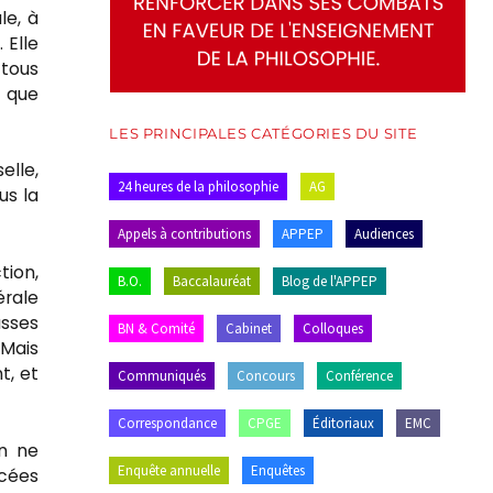
le, à
 Elle
 tous
t que
LES PRINCIPALES CATÉGORIES DU SITE
elle,
24 heures de la philosophie
AG
us la
Appels à contributions
APPEP
Audiences
tion,
B.O.
Baccalauréat
Blog de l'APPEP
érale
asses
BN & Comité
Cabinet
Colloques
 Mais
t, et
Communiqués
Concours
Conférence
Correspondance
CPGE
Éditoriaux
EMC
en ne
Enquête annuelle
Enquêtes
ycées