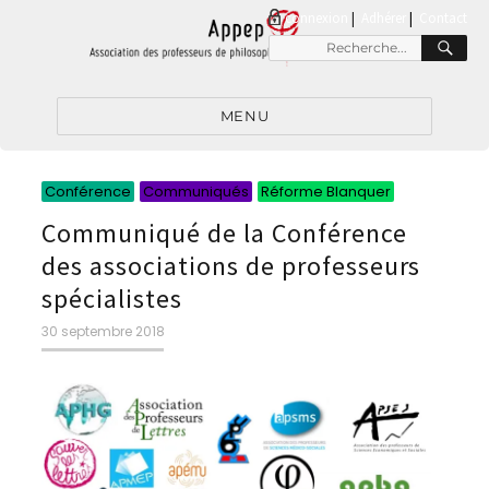
connexion
|
Adhérer
Contact
RE
Recherche
pour
:
MENU
Catégories
Catégories
Catégorie
Conférence
Communiqués
Réforme Blanquer
Communiqué de la Conférence
des associations de professeurs
spécialistes
Publié
30 septembre 2018
le