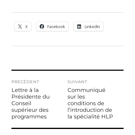
X
Facebook
LinkedIn
Navigation
PRÉCÉDENT
SUIVANT
de
Lettre à la
Communiqué
Publication
Publication
l’article
précédente :
Présidente du
suivante :
sur les
Conseil
conditions de
supérieur des
l’introduction de
programmes
la spécialité HLP