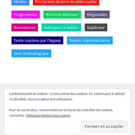
Médias
Prix lycéen du livre de philosophie
Programmes
Réforme Blanquer
Régionales
Ressources
Rubrique Le métier
Supérieur
Texte soutenu par l'Appep
Textes réglementaires
Voie technologique
Confidentialité et cookies : ce site utilise des cookies. En continuant à utiliser
Accueil
L’APPEP
Adhésion
La revue « L’enseignement
ce site Web, vous acceptez leur utilisation.
Philosophique »
Pour en savoir plus, notamment sur la façon de contrôler les cookies,
© APPEP
Mentions légales
Politique de confidentialité
consultez :
Politique relative aux cookies
Crédits
Contact