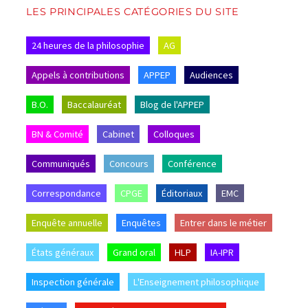
LES PRINCIPALES CATÉGORIES DU SITE
24 heures de la philosophie
AG
Appels à contributions
APPEP
Audiences
B.O.
Baccalauréat
Blog de l'APPEP
BN & Comité
Cabinet
Colloques
Communiqués
Concours
Conférence
Correspondance
CPGE
Éditoriaux
EMC
Enquête annuelle
Enquêtes
Entrer dans le métier
États généraux
Grand oral
HLP
IA-IPR
Inspection générale
L'Enseignement philosophique