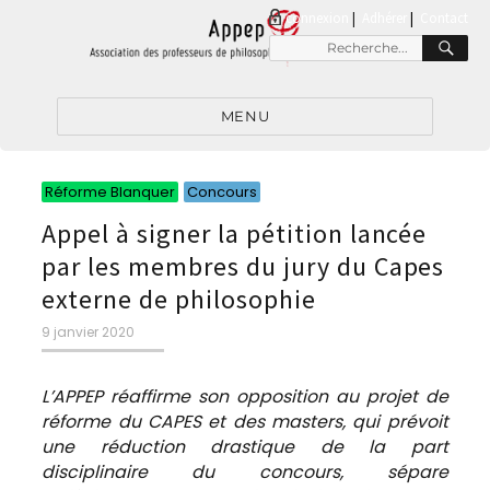
connexion
|
Adhérer
Contact
RE
Recherche
pour
:
MENU
Catégories
Catégories
Réforme Blanquer
Concours
Appel à signer la pétition lancée
par les membres du jury du Capes
externe de philosophie
Publié
9 janvier 2020
le
L’APPEP réaffirme son opposition au projet de
réforme du CAPES et des masters, qui prévoit
une réduction drastique de la part
disciplinaire du concours, sépare