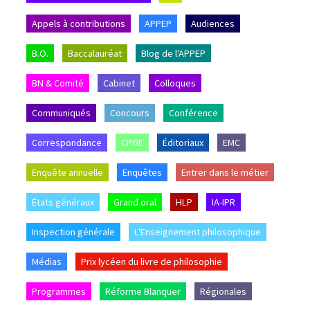
Appels à contributions
APPEP
Audiences
B.O.
Baccalauréat
Blog de l'APPEP
BN & Comité
Cabinet
Colloques
Communiqués
Concours
Conférence
Correspondance
CPGE
Éditoriaux
EMC
Enquête annuelle
Enquêtes
Entrer dans le métier
États généraux
Grand oral
HLP
IA-IPR
Inspection générale
L'Enseignement philosophique
Médias
Prix lycéen du livre de philosophie
Programmes
Réforme Blanquer
Régionales