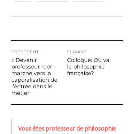
Navigation
PRÉCÉDENT
SUIVANT
de
« Devenir
Colloque: Où va
Publication
Publication
l’article
précédente :
professeur »: en
suivante :
la philosophie
marche vers la
française?
caporalisation de
l’entrée dans le
métier
Vous êtes professeur de philosophie