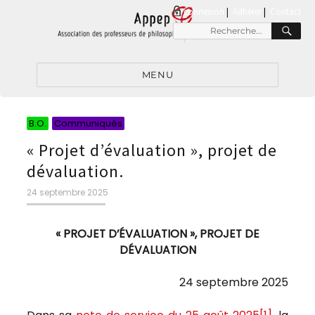
connexion
|
Adhérer
Contact
RE
Recherche
pour
:
MENU
Catégories
Catégories
B.O.
Communiqués
« Projet d’évaluation », projet de
dévaluation.
Publié
24 septembre 2025
le
« PROJET D’ÉVALUATION », PROJET DE
DÉVALUATION
24 septembre 2025