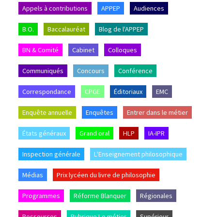
Appels à contributions
APPEP
Audiences
B.O.
Baccalauréat
Blog de l'APPEP
BN & Comité
Cabinet
Colloques
Communiqués
Concours
Conférence
Correspondance
CPGE
Éditoriaux
EMC
Enquête annuelle
Enquêtes
Entrer dans le métier
États généraux
Grand oral
HLP
IA-IPR
Inspection générale
L'Enseignement philosophique
Médias
Prix lycéen du livre de philosophie
Programmes
Réforme Blanquer
Régionales
Ressources
Rubrique Le métier
Supérieur