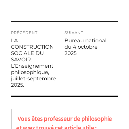
Navigation
PRÉCÉDENT
SUIVANT
de
LA
Bureau national
Publication
Publication
l’article
précédente :
CONSTRUCTION
suivante :
du 4 octobre
SOCIALE DU
2025
SAVOIR.
L’Enseignement
philosophique,
juillet-septembre
2025.
Vous êtes professeur de philosophie
et avez trouvé cet article utile :