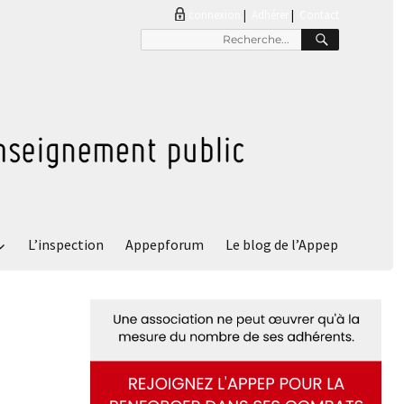
connexion
|
Adhérer
Contact
RECHER
Recherche
pour
:
L’inspection
Appepforum
Le blog de l’Appep