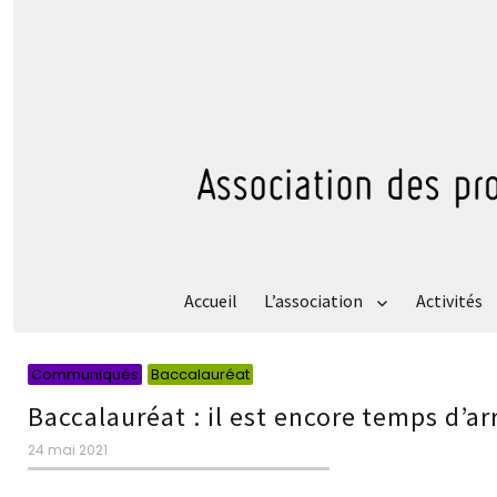
Accueil
L’association
Activités
Catégories
Catégories
Communiqués
Baccalauréat
Baccalauréat : il est encore temps d’a
Publié
24 mai 2021
le