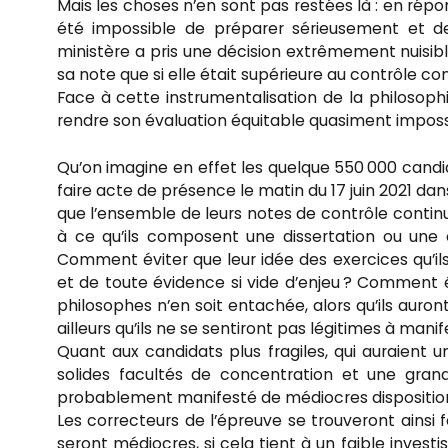
Mais les choses n’en sont pas restées là : en répo
été impossible de préparer sérieusement et de 
ministère a pris une décision extrêmement nuisible
sa note que si elle était supérieure au contrôle con
Face à cette instrumentalisation de la philosophi
rendre son évaluation équitable quasiment imposs
Qu’on imagine en effet les quelque 550 000 cand
faire acte de présence le matin du 17 juin 2021 dan
que l’ensemble de leurs notes de contrôle contin
à ce qu’ils composent une dissertation ou une 
Comment éviter que leur idée des exercices qu’i
et de toute évidence si vide d’enjeu ? Comment
philosophes n’en soit entachée, alors qu’ils aur
ailleurs qu’ils ne se sentiront pas légitimes à manif
Quant aux candidats plus fragiles, qui auraient u
solides facultés de concentration et une grand
probablement manifesté de médiocres disposition
Les correcteurs de l’épreuve se trouveront ainsi f
seront médiocres, si cela tient à un faible invest