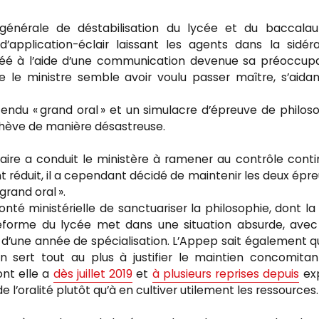
 générale de déstabilisation du lycée et du baccalau
application-éclair laissant les agents dans la sidéra
 créé à l’aide d’une communication devenue sa préoccup
e le ministre semble avoir voulu passer maître, s’aida
tendu « grand oral » et un simulacre d’épreuve de philos
chève de manière désastreuse.
taire a conduit le ministère à ramener au contrôle conti
 réduit, il a cependant décidé de maintenir les deux épr
grand oral ».
té ministérielle de sanctuariser la philosophie, dont la
réforme du lycée met dans une situation absurde, ave
on d’une année de spécialisation. L’Appep sait également q
in sert tout au plus à justifier le maintien concomita
ont elle a
dès juillet 2019
et
à plusieurs reprises depuis
ex
e l’oralité plutôt qu’à en cultiver utilement les ressources.