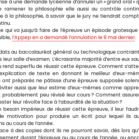
nse à une demande lycéenne d’annuler un « grand oral » qu
ramener la philosophie elle aussi au contrôle contin
 à la philosophie, à savoir que le jury ne tiendrait comp
tinu.
e qui va jusqu’à faire de l’épreuve un épisode grotesque
ible,
l’Appep en a demandé l’annulation le 9 mai dernier
.
idats au baccalauréat général ou technologique contrain
s leur salle d’examen. L’écrasante majorité d’entre eux sa
u rend superflu de réussir cette épreuve. Comment s’att
explication de texte en donnant le meilleur d’eux-mê
ls ont préparés ne pâtisse d’une épreuve supposée solen
 éviter aussi que leur estime d’eux-mêmes comme appre
ont probablement peu révisé leur cours ? Comment assure
ester leur révolte face à l’absurdité de la situation ?
n besoin impérieux de réussir cette épreuve, il leur faud
e motivation pour produire un écrit pour lequel ils a
s au cours de l’année.
ace à des copies dont ils ne pourront savoir, dès lors qu’
issement durant l’épreuve ou au cours de l’année, ou enco