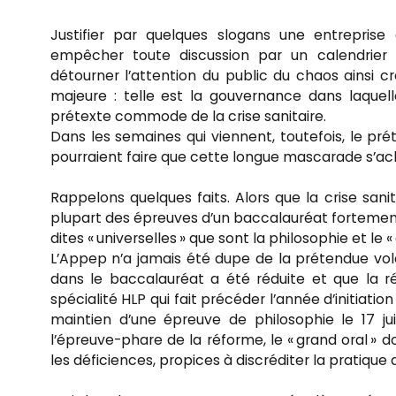
Justifier par quelques slogans une entreprise
empêcher toute discussion par un calendrier d’
détourner l’attention du public du chaos ainsi
majeure : telle est la gouvernance dans laquell
prétexte commode de la crise sanitaire.
Dans les semaines qui viennent, toutefois, le pré
pourraient faire que cette longue mascarade s’a
Rappelons quelques faits. Alors que la crise sani
plupart des épreuves d’un baccalauréat fortement
dites « universelles » que sont la philosophie et le « 
L’Appep n’a jamais été dupe de la prétendue volon
dans le baccalauréat a été réduite et que la 
spécialité HLP qui fait précéder l’année d’initiati
maintien d’une épreuve de philosophie le 17 ju
l’épreuve-phare de la réforme, le « grand oral » d
les déficiences, propices à discréditer la pratique d