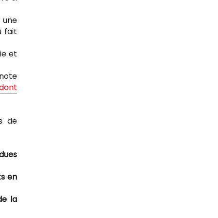
t une
 fait
ie et
 note
dont
rs de
ndues
ts en
de la