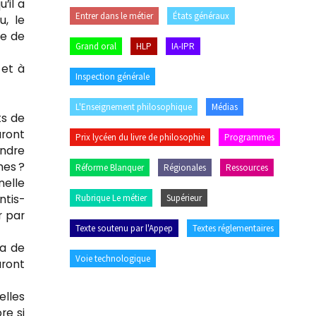
’il a
Entrer dans le métier
États généraux
u, le
te de
Grand oral
HLP
IA-IPR
 et à
Inspection générale
L'Enseignement philosophique
Médias
ts de
uront
Prix lycéen du livre de philosophie
Programmes
endre
mes ?
Réforme Blanquer
Régionales
Ressources
nelle
ntis-
Rubrique Le métier
Supérieur
r par
Texte soutenu par l'Appep
Textes réglementaires
ra de
Voie technologique
uront
elles
re si