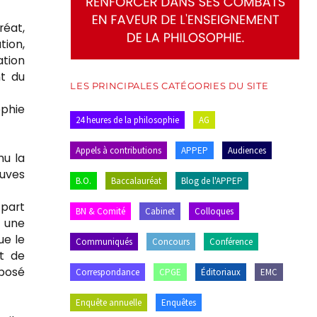
réat,
tion,
ation
nt du
LES PRINCIPALES CATÉGORIES DU SITE
ophie
24 heures de la philosophie
AG
Appels à contributions
APPEP
Audiences
nu la
euves
B.O.
Baccalauréat
Blog de l'APPEP
 part
BN & Comité
Cabinet
Colloques
c une
ue le
Communiqués
Concours
Conférence
nt de
posé
Correspondance
CPGE
Éditoriaux
EMC
Enquête annuelle
Enquêtes