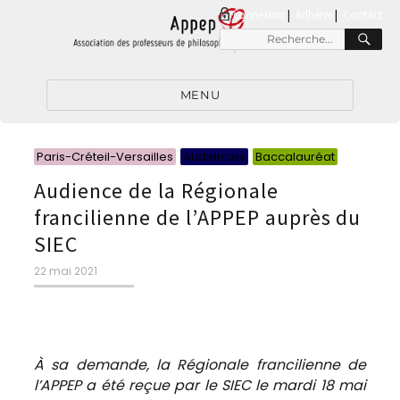
connexion
|
Adhérer
Contact
RE
Recherche
pour
:
MENU
Catégori
Catégori
Catégor
Paris-Créteil-Versailles
Audiences
Baccalauréat
Audience de la Régionale
francilienne de l’APPEP auprès du
SIEC
Publié
22 mai 2021
le
À sa demande, la Régionale francilienne de
l’APPEP a été reçue par le SIEC le mardi 18 mai