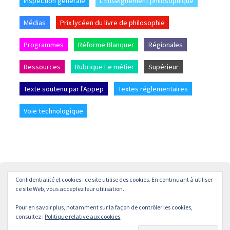
Inspection générale
L'Enseignement philosophique
Médias
Prix lycéen du livre de philosophie
Programmes
Réforme Blanquer
Régionales
Ressources
Rubrique Le métier
Supérieur
Texte soutenu par l'Appep
Textes réglementaires
Voie technologique
Confidentialité et cookies : ce site utilise des cookies. En continuant à utiliser
Accueil
L’APPEP
Adhésion
La revue « L’enseignement
ce site Web, vous acceptez leur utilisation.
Philosophique »
Pour en savoir plus, notamment sur la façon de contrôler les cookies,
© APPEP
Mentions légales
Politique de confidentialité
consultez :
Politique relative aux cookies
Crédits
Contact