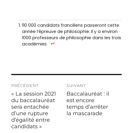
110 000 candidats franciliens passeront cette
année l’épreuve de philosophie. Il y a environ
1000 professeurs de philosophie dans les trois
académies.
Navigation
PRÉCÉDENT
SUIVANT
de
« La session 2021
Baccalauréat : il
Publication
Publication
l’article
précédente :
du baccalauréat
suivante :
est encore
sera entachée
temps d’arrêter
d’une rupture
la mascarade
d’égalité entre
candidats »