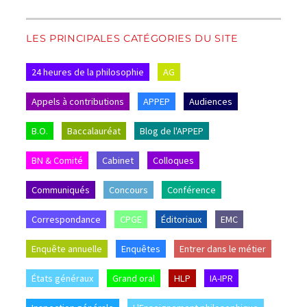
LES PRINCIPALES CATÉGORIES DU SITE
24 heures de la philosophie
AG
Appels à contributions
APPEP
Audiences
B.O.
Baccalauréat
Blog de l'APPEP
BN & Comité
Cabinet
Colloques
Communiqués
Concours
Conférence
Correspondance
CPGE
Éditoriaux
EMC
Enquête annuelle
Enquêtes
Entrer dans le métier
États généraux
Grand oral
HLP
IA-IPR