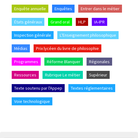
Enquête annuelle
Enquêtes
Entrer dans le métier
États généraux
Grand oral
HLP
IA-IPR
Inspection générale
L'Enseignement philosophique
Médias
Prix lycéen du livre de philosophie
Programmes
Réforme Blanquer
Régionales
Ressources
Rubrique Le métier
Supérieur
Texte soutenu par l'Appep
Textes réglementaires
Voie technologique