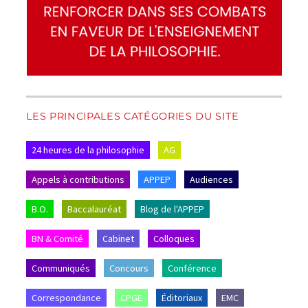
LES PRINCIPALES CATÉGORIES DU SITE
24 heures de la philosophie
AG
Appels à contributions
APPEP
Audiences
B.O.
Baccalauréat
Blog de l'APPEP
BN & Comité
Cabinet
Colloques
Communiqués
Concours
Conférence
Correspondance
CPGE
Éditoriaux
EMC