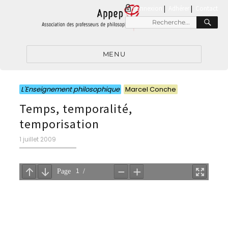
connexion
|
Adhérer
Contact
RE
Recherche
pour
:
MENU
Catégories
Catégories
L'Enseignement philosophique
Marcel Conche
Temps, temporalité,
temporisation
Publié
1 juillet 2009
le