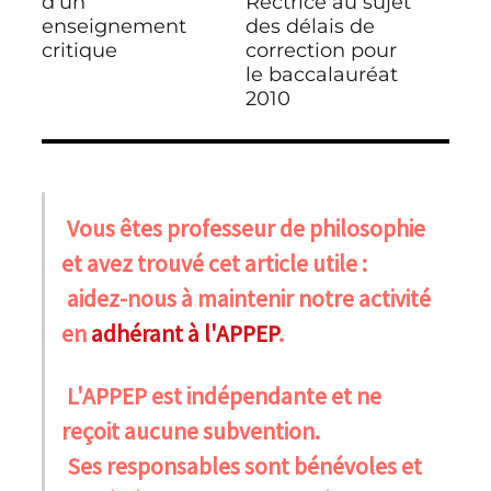
précédente :
d’un
suivante :
Rectrice au sujet
enseignement
des délais de
critique
correction pour
le baccalauréat
2010
Vous êtes professeur de philosophie
et avez trouvé cet article utile :
aidez-nous à maintenir notre activité
en
adhérant à l'APPEP
.
L'APPEP est indépendante et ne
reçoit aucune subvention.
Ses responsables sont bénévoles et