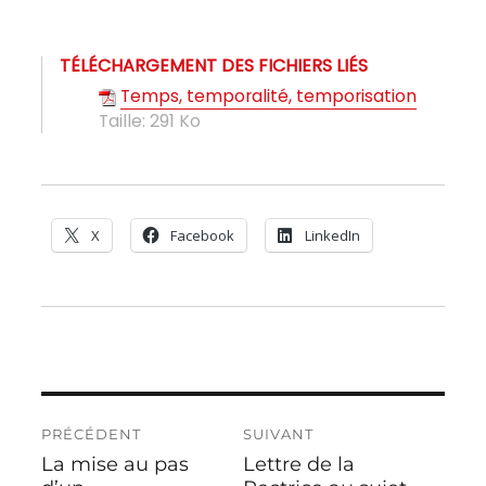
TÉLÉCHARGEMENT DES FICHIERS LIÉS
Temps, temporalité, temporisation
Taille:
291 Ko
X
Facebook
LinkedIn
Navigation
PRÉCÉDENT
SUIVANT
de
La mise au pas
Lettre de la
Publication
Publication
l’article