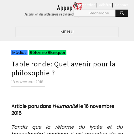
connexion
|
Adhérer
Contact
RE
Recherche
pour
:
MENU
Catégories
Catégories
Médias
Réforme Blanquer
Table ronde: Quel avenir pour la
philosophie ?
Publié
18 novembre 2018
le
Article paru dans
l’Humanité
le 16 novembre
2018
Tandis que la réforme du lycée et du
baccalauréat continue, il est opportun de se