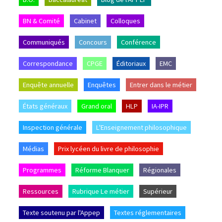
BN & Comité
Cabinet
Colloques
Communiqués
Concours
Conférence
Correspondance
CPGE
Éditoriaux
EMC
Enquête annuelle
Enquêtes
Entrer dans le métier
États généraux
Grand oral
HLP
IA-IPR
Inspection générale
L'Enseignement philosophique
Médias
Prix lycéen du livre de philosophie
Programmes
Réforme Blanquer
Régionales
Ressources
Rubrique Le métier
Supérieur
Texte soutenu par l'Appep
Textes réglementaires