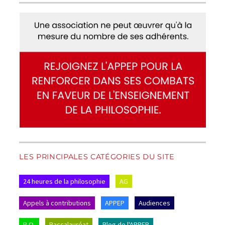
LES PRINCIPALES CATÉGORIES DU SITE
24 heures de la philosophie
AG
Appels à contributions
APPEP
Audiences
B.O.
Baccalauréat
Blog de l'APPEP