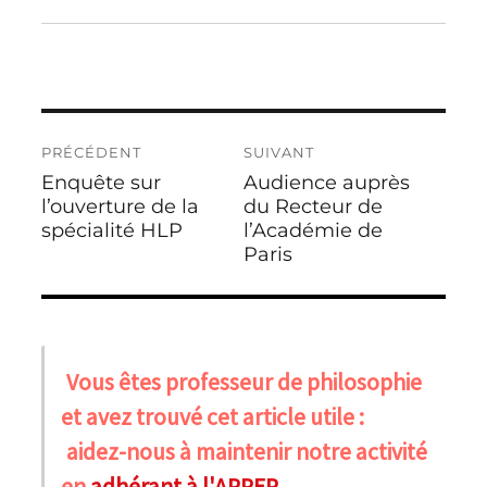
Navigation
PRÉCÉDENT
SUIVANT
de
Enquête sur
Audience auprès
Publication
Publication
l’article
précédente :
l’ouverture de la
suivante :
du Recteur de
spécialité HLP
l’Académie de
Paris
Vous êtes professeur de philosophie
et avez trouvé cet article utile :
aidez-nous à maintenir notre activité
en
adhérant à l'APPEP
.