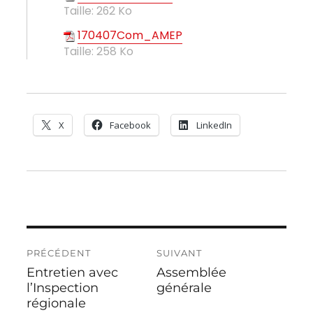
Taille:
262 Ko
170407Com_AMEP
Taille:
258 Ko
X
Facebook
LinkedIn
Navigation
PRÉCÉDENT
SUIVANT
de
Entretien avec
Assemblée
Publication
Publication
l’article
précédente :
l’Inspection
suivante :
générale
régionale