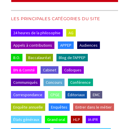
LES PRINCIPALES CATÉGORIES DU SITE
24 heures de la philosophie
AG
Appels à contributions
APPEP
Audiences
B.O.
Baccalauréat
Blog de l'APPEP
BN & Comité
Cabinet
Colloques
Communiqués
Concours
Conférence
Correspondance
CPGE
Éditoriaux
EMC
Enquête annuelle
Enquêtes
Entrer dans le métier
États généraux
Grand oral
HLP
IA-IPR