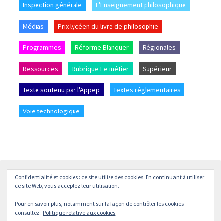
Inspection générale
L'Enseignement philosophique
Médias
Prix lycéen du livre de philosophie
Programmes
Réforme Blanquer
Régionales
Ressources
Rubrique Le métier
Supérieur
Texte soutenu par l'Appep
Textes réglementaires
Voie technologique
Confidentialité et cookies : ce site utilise des cookies. En continuant à utiliser
Accueil
L’APPEP
Adhésion
La revue « L’enseignement
ce site Web, vous acceptez leur utilisation.
Philosophique »
Pour en savoir plus, notamment sur la façon de contrôler les cookies,
© APPEP
Mentions légales
Politique de confidentialité
consultez :
Politique relative aux cookies