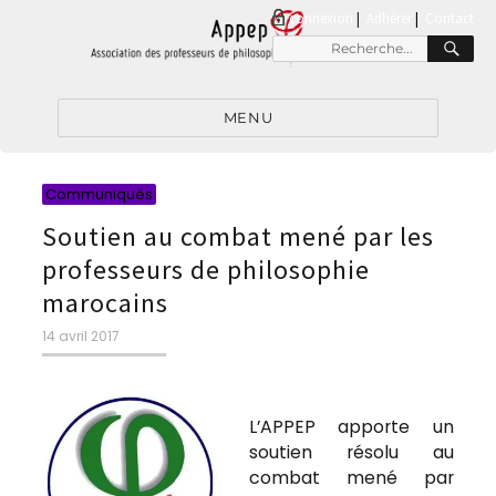
connexion
|
Adhérer
Contact
RE
Recherche
pour
:
MENU
Catégories
Communiqués
Soutien au combat mené par les
professeurs de philosophie
marocains
Publié
14 avril 2017
le
L’APPEP apporte un
soutien résolu au
combat mené par