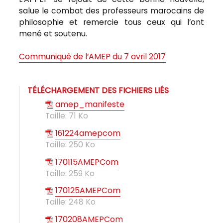
salue le combat des professeurs marocains de
philosophie et remercie tous ceux qui l’ont
mené et soutenu.
Communiqué de l’AMEP du 7 avril 2017
TÉLÉCHARGEMENT DES FICHIERS LIÉS
amep_manifeste
Taille:
71 Ko
161224amepcom
Taille:
250 Ko
170115AMEPCom
Taille:
259 Ko
170125AMEPCom
Taille:
248 Ko
170208AMEPCom