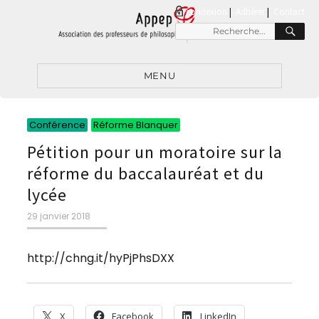
connexion
|
Adhérer
Contact
RE
Recherche
pour
:
MENU
Catégories
Catégories
Conférence
Réforme Blanquer
Pétition pour un moratoire sur la
réforme du baccalauréat et du
lycée
Publié
29 janvier 2018
le
http://chng.it/hyPjPhsDXX
X
Facebook
LinkedIn