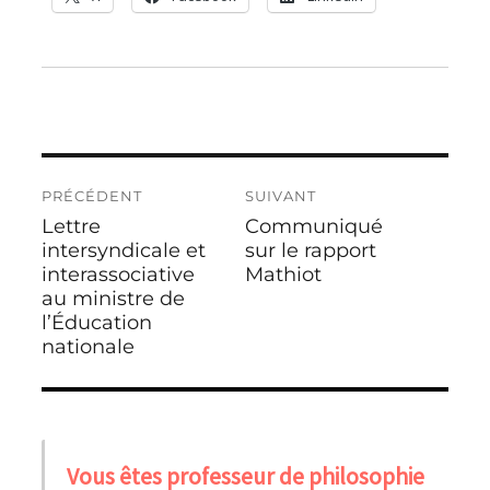
Navigation
PRÉCÉDENT
SUIVANT
de
Lettre
Communiqué
Publication
Publication
l’article
précédente :
intersyndicale et
suivante :
sur le rapport
interassociative
Mathiot
au ministre de
l’Éducation
nationale
Vous êtes professeur de philosophie