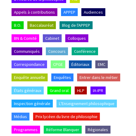
Appels à contributions
APPEP
Audiences
B.O.
Baccalauréat
Blog de l'APPEP
BN & Comité
Cabinet
Colloques
Communiqués
Concours
Conférence
Correspondance
CPGE
Éditoriaux
EMC
Enquête annuelle
Enquêtes
Entrer dans le métier
États généraux
Grand oral
HLP
IA-IPR
Inspection générale
L'Enseignement philosophique
Médias
Prix lycéen du livre de philosophie
Programmes
Réforme Blanquer
Régionales