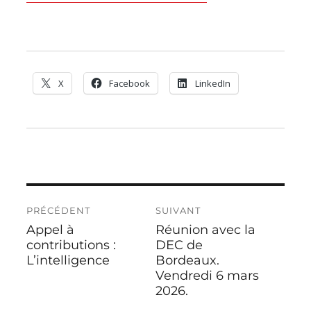
X
Facebook
LinkedIn
Navigation
PRÉCÉDENT
SUIVANT
de
Appel à
Réunion avec la
Publication
Publication
l’article
précédente :
contributions :
suivante :
DEC de
L’intelligence
Bordeaux.
Vendredi 6 mars
2026.