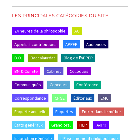
LES PRINCIPALES CATÉGORIES DU SITE
24 heures de la philosophie
AG
Appels à contributions
APPEP
Audiences
B.O.
Baccalauréat
Blog de l'APPEP
BN & Comité
Cabinet
Colloques
Communiqués
Concours
Conférence
Correspondance
CPGE
Éditoriaux
EMC
Enquête annuelle
Enquêtes
Entrer dans le métier
États généraux
Grand oral
HLP
IA-IPR
Inspection générale
L'Enseignement philosophique