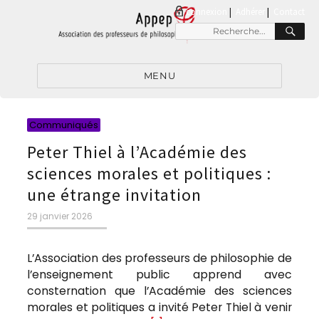
connexion
|
Adhérer
Contact
RE
Recherche
pour
:
MENU
Catégories
Communiqués
Peter Thiel à l’Académie des
sciences morales et politiques :
une étrange invitation
Publié
29 janvier 2026
le
L’Association des professeurs de philosophie de
l’enseignement public apprend avec
consternation que l’Académie des sciences
morales et politiques a invité Peter Thiel à venir