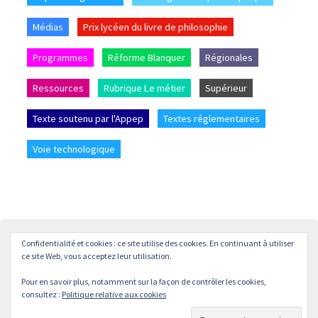
Médias
Prix lycéen du livre de philosophie
Programmes
Réforme Blanquer
Régionales
Ressources
Rubrique Le métier
Supérieur
Texte soutenu par l'Appep
Textes réglementaires
Voie technologique
Confidentialité et cookies : ce site utilise des cookies. En continuant à utiliser
Accueil
L’APPEP
Adhésion
La revue « L’enseignement
ce site Web, vous acceptez leur utilisation.
Philosophique »
Pour en savoir plus, notamment sur la façon de contrôler les cookies,
© APPEP
Mentions légales
Politique de confidentialité
consultez :
Politique relative aux cookies
Crédits
Contact