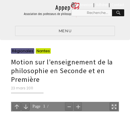
connexion
|
Adhérer
Contact
RE
Recherche
pour
:
MENU
Catégories
Catégories
Régionales
Nantes
Motion sur l’enseignement de la
philosophie en Seconde et en
Première
Publié
23 mars 2011
le