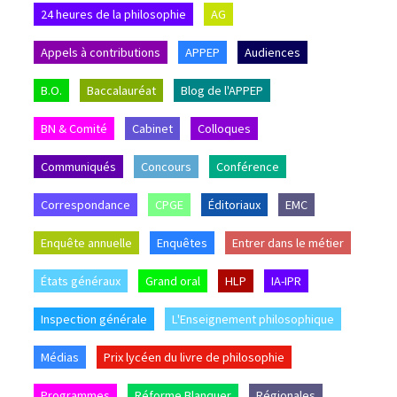
24 heures de la philosophie
AG
Appels à contributions
APPEP
Audiences
B.O.
Baccalauréat
Blog de l'APPEP
BN & Comité
Cabinet
Colloques
Communiqués
Concours
Conférence
Correspondance
CPGE
Éditoriaux
EMC
Enquête annuelle
Enquêtes
Entrer dans le métier
États généraux
Grand oral
HLP
IA-IPR
Inspection générale
L'Enseignement philosophique
Médias
Prix lycéen du livre de philosophie
Programmes
Réforme Blanquer
Régionales