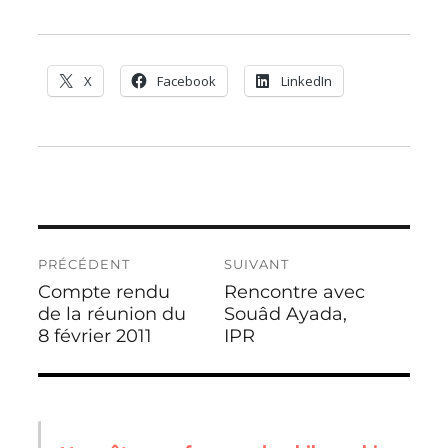
X
Facebook
LinkedIn
Navigation
PRÉCÉDENT
SUIVANT
de
Compte rendu
Rencontre avec
Publication
Publication
l’article
précédente :
de la réunion du
suivante :
Souâd Ayada,
8 février 2011
IPR