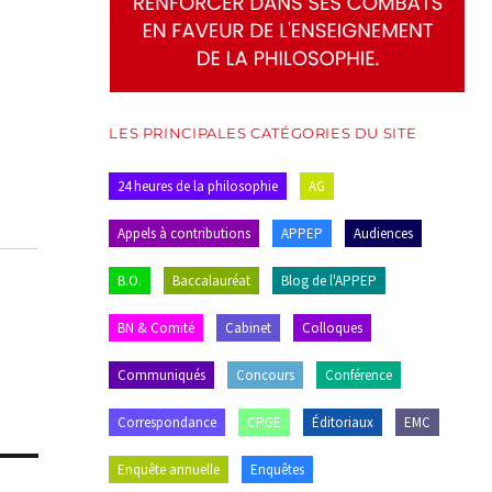
LES PRINCIPALES CATÉGORIES DU SITE
24 heures de la philosophie
AG
Appels à contributions
APPEP
Audiences
B.O.
Baccalauréat
Blog de l'APPEP
BN & Comité
Cabinet
Colloques
Communiqués
Concours
Conférence
Correspondance
CPGE
Éditoriaux
EMC
Enquête annuelle
Enquêtes