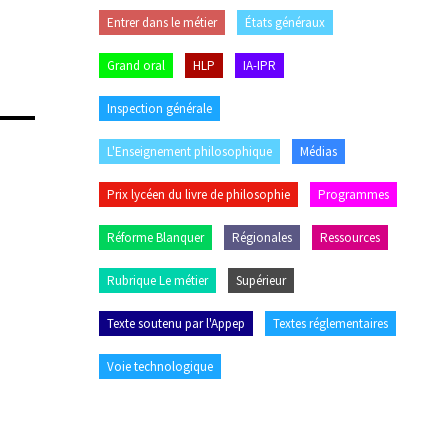
Entrer dans le métier
États généraux
Grand oral
HLP
IA-IPR
Inspection générale
L'Enseignement philosophique
Médias
Prix lycéen du livre de philosophie
Programmes
Réforme Blanquer
Régionales
Ressources
Rubrique Le métier
Supérieur
Texte soutenu par l'Appep
Textes réglementaires
Voie technologique