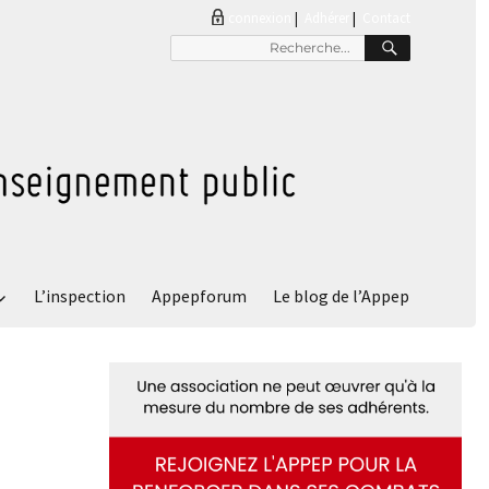
connexion
|
Adhérer
Contact
RECHER
Recherche
pour
:
L’inspection
Appepforum
Le blog de l’Appep