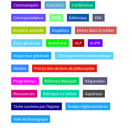
Communiqués
Concours
Conférence
Correspondance
CPGE
Éditoriaux
EMC
Enquête annuelle
Enquêtes
Entrer dans le métier
États généraux
Grand oral
HLP
IA-IPR
Inspection générale
L'Enseignement philosophique
Médias
Prix lycéen du livre de philosophie
Programmes
Réforme Blanquer
Régionales
Ressources
Rubrique Le métier
Supérieur
Texte soutenu par l'Appep
Textes réglementaires
Voie technologique