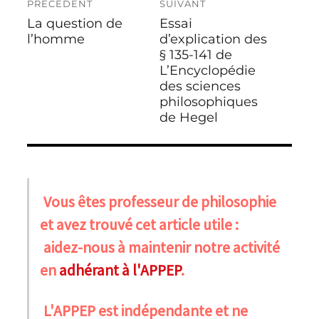
PRÉCÉDENT
SUIVANT
de
La question de
Essai
Publication
Publication
l’article
précédente :
l’homme
suivante :
d’explication des
§ 135-141 de
L’Encyclopédie
des sciences
philosophiques
de Hegel
Vous êtes professeur de philosophie
et avez trouvé cet article utile :
aidez-nous à maintenir notre activité
en
adhérant à l'APPEP
.
L'APPEP est indépendante et ne