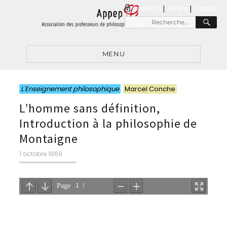
connexion
|
Adhérer
Contact
RE
Recherche
pour
:
MENU
Catégories
Catégories
L'Enseignement philosophique
Marcel Conche
L’homme sans définition,
Introduction à la philosophie de
Montaigne
Publié
1 octobre 1969
le