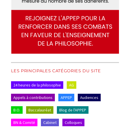
LES PRINCIPALES CATÉGORIES DU SITE
24 heures de la philosophie
AG
Appels à contributions
APPEP
Audiences
B.O.
Baccalauréat
Blog de l'APPEP
BN & Comité
Cabinet
Colloques