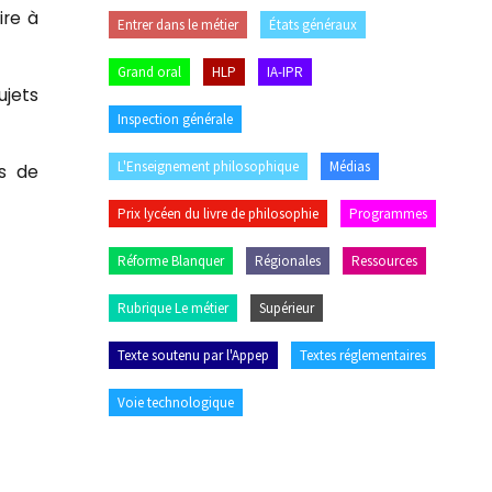
ire à
Entrer dans le métier
États généraux
Grand oral
HLP
IA-IPR
ujets
Inspection générale
L'Enseignement philosophique
Médias
is de
Prix lycéen du livre de philosophie
Programmes
Réforme Blanquer
Régionales
Ressources
Rubrique Le métier
Supérieur
Texte soutenu par l'Appep
Textes réglementaires
Voie technologique