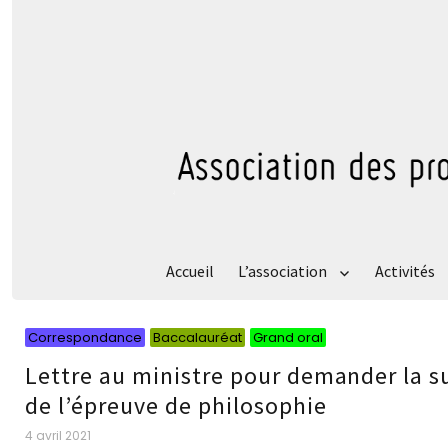
Accueil
L’association
Activités
Catégories
Catégories
Catégories
Correspondance
Baccalauréat
Grand oral
Lettre au ministre pour demander la 
de l’épreuve de philosophie
Publié
4 avril 2021