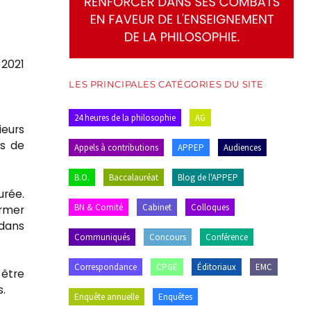
l 2021
LES PRINCIPALES CATÉGORIES DU SITE
24 heures de la philosophie
AG
ieurs
ts de
Appels à contributions
APPEP
Audiences
B.O.
Baccalauréat
Blog de l'APPEP
urée.
BN & Comité
Cabinet
Colloques
ermer
 dans
Communiqués
Concours
Conférence
Correspondance
CPGE
Éditoriaux
EMC
 être
.
Enquête annuelle
Enquêtes