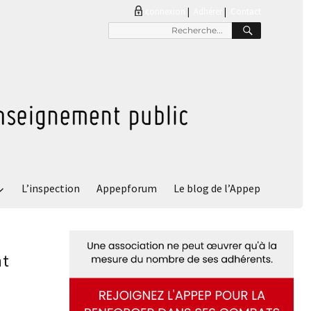
connexion
|
Adhérer
Contact
RECHER
Recherche
pour
:
L’inspection
Appepforum
Le blog de l’Appep
nt