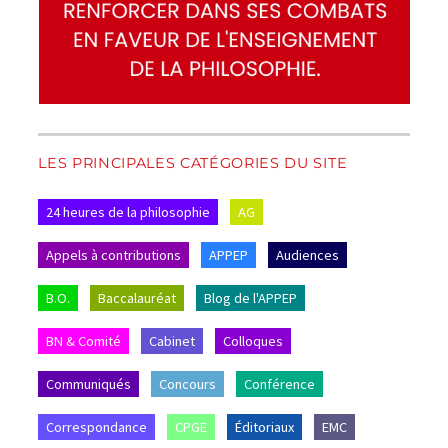
LES PRINCIPALES CATÉGORIES DU SITE
24 heures de la philosophie
AG
Appels à contributions
APPEP
Audiences
B.O.
Baccalauréat
Blog de l'APPEP
BN & Comité
Cabinet
Colloques
Communiqués
Concours
Conférence
Correspondance
CPGE
Éditoriaux
EMC