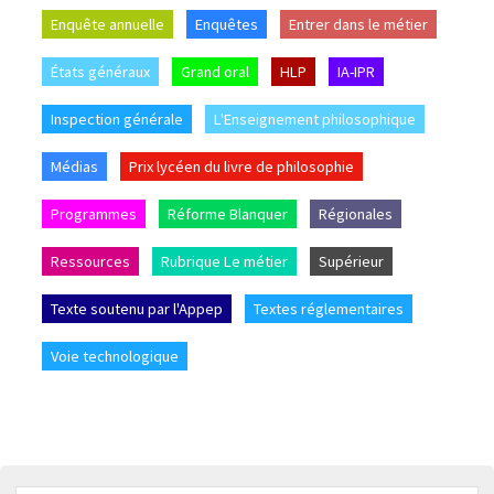
Enquête annuelle
Enquêtes
Entrer dans le métier
États généraux
Grand oral
HLP
IA-IPR
Inspection générale
L'Enseignement philosophique
Médias
Prix lycéen du livre de philosophie
Programmes
Réforme Blanquer
Régionales
Ressources
Rubrique Le métier
Supérieur
Texte soutenu par l'Appep
Textes réglementaires
Voie technologique