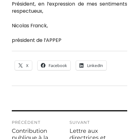
Président, en l’expression de mes sentiments
respectueux,
Nicolas Franck,
président de l’APPEP
X
Facebook
LinkedIn
Navigation
PRÉCÉDENT
SUIVANT
de
Contribution
Lettre aux
Publication
Publication
l’article
précédente :
publique à la
suivante :
directrices et