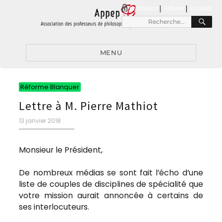
connexion
|
Adhérer
Contact
RE
Recherche
pour
:
MENU
Catégories
Réforme Blanquer
Lettre à M. Pierre Mathiot
Publié
13 janvier 2018
le
Monsieur le Président,
De nombreux médias se sont fait l’écho d’une
liste de couples de disciplines de spécialité que
votre mission aurait annoncée à certains de
ses interlocuteurs.