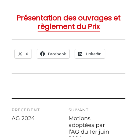
Présentation des ouvrages et
règlement du Prix
X
Facebook
LinkedIn
Navigation
PRÉCÉDENT
SUIVANT
de
AG 2024
Motions
Publication
Publication
l’article
précédente :
suivante :
adoptées par
l’AG du 1er juin