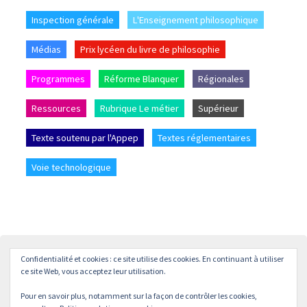
Inspection générale
L'Enseignement philosophique
Médias
Prix lycéen du livre de philosophie
Programmes
Réforme Blanquer
Régionales
Ressources
Rubrique Le métier
Supérieur
Texte soutenu par l'Appep
Textes réglementaires
Voie technologique
Confidentialité et cookies : ce site utilise des cookies. En continuant à utiliser
Accueil
L’APPEP
Adhésion
La revue « L’enseignement
ce site Web, vous acceptez leur utilisation.
Philosophique »
Pour en savoir plus, notamment sur la façon de contrôler les cookies,
© APPEP
Mentions légales
Politique de confidentialité