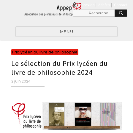
connexion
|
Adhérer
Contact
RE
Recherche
pour
:
MENU
Catégories
Prix lycéen du livre de philosophie
Le sélection du Prix lycéen du
livre de philosophie 2024
Publié
2 juin 2024
le