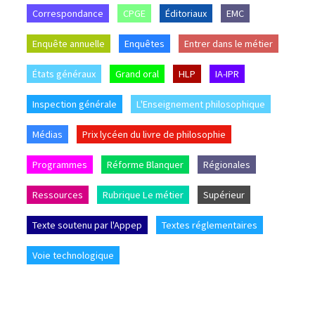
Correspondance
CPGE
Éditoriaux
EMC
Enquête annuelle
Enquêtes
Entrer dans le métier
États généraux
Grand oral
HLP
IA-IPR
Inspection générale
L'Enseignement philosophique
Médias
Prix lycéen du livre de philosophie
Programmes
Réforme Blanquer
Régionales
Ressources
Rubrique Le métier
Supérieur
Texte soutenu par l'Appep
Textes réglementaires
Voie technologique