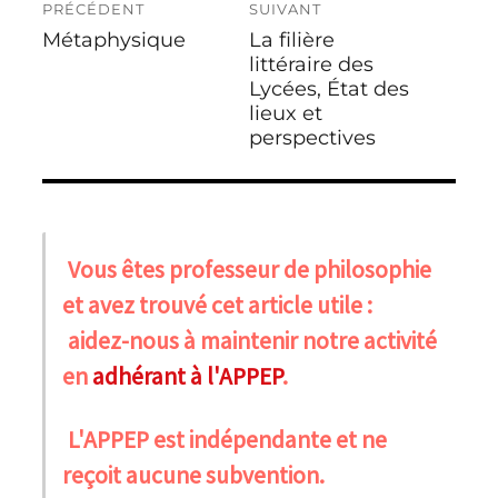
PRÉCÉDENT
SUIVANT
de
Métaphysique
La filière
Publication
Publication
l’article
précédente :
suivante :
littéraire des
Lycées, État des
lieux et
perspectives
Vous êtes professeur de philosophie
et avez trouvé cet article utile :
aidez-nous à maintenir notre activité
en
adhérant à l'APPEP
.
L'APPEP est indépendante et ne
reçoit aucune subvention.