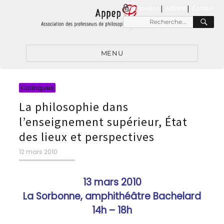
connexion
|
Adhérer
Contact
RE
Recherche
pour
:
MENU
Catégories
Colloques
La philosophie dans
l’enseignement supérieur, État
des lieux et perspectives
Publié
12 mars 2010
le
13 mars 2010
La Sorbonne, amphithéâtre Bachelard
14h – 18h