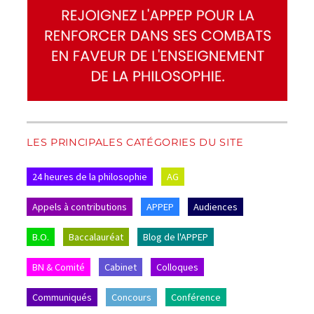
LES PRINCIPALES CATÉGORIES DU SITE
24 heures de la philosophie
AG
Appels à contributions
APPEP
Audiences
B.O.
Baccalauréat
Blog de l'APPEP
BN & Comité
Cabinet
Colloques
Communiqués
Concours
Conférence