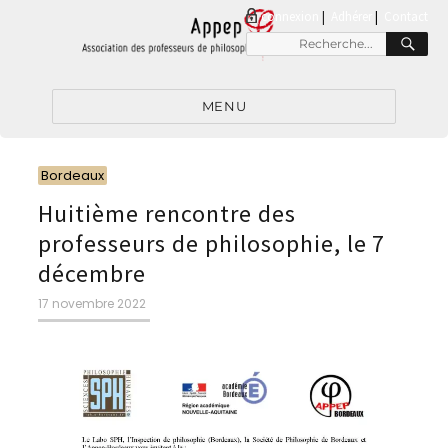
connexion
|
Adhérer
Contact
RE
Recherche
pour
:
MENU
Catégories
Bordeaux
Huitième rencontre des
professeurs de philosophie, le 7
décembre
Publié
17 novembre 2022
le