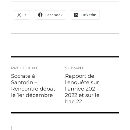
X
Facebook
LinkedIn
Navigation
PRÉCÉDENT
SUIVANT
de
Socrate à
Rapport de
Publication
Publication
l’article
précédente :
Santorin –
suivante :
l’enquête sur
Rencontre débat
l’année 2021-
le 1er décembre
2022 et sur le
bac 22