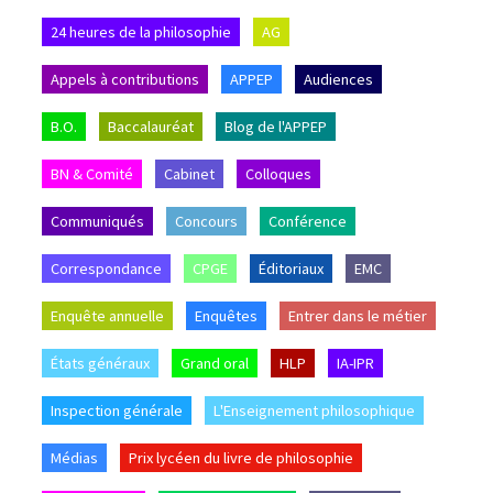
24 heures de la philosophie
AG
Appels à contributions
APPEP
Audiences
B.O.
Baccalauréat
Blog de l'APPEP
BN & Comité
Cabinet
Colloques
Communiqués
Concours
Conférence
Correspondance
CPGE
Éditoriaux
EMC
Enquête annuelle
Enquêtes
Entrer dans le métier
États généraux
Grand oral
HLP
IA-IPR
Inspection générale
L'Enseignement philosophique
Médias
Prix lycéen du livre de philosophie