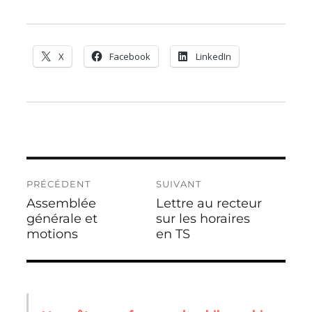
X
Facebook
LinkedIn
Navigation
PRÉCÉDENT
SUIVANT
de
Assemblée
Lettre au recteur
Publication
Publication
l’article
précédente :
générale et
suivante :
sur les horaires
motions
en TS