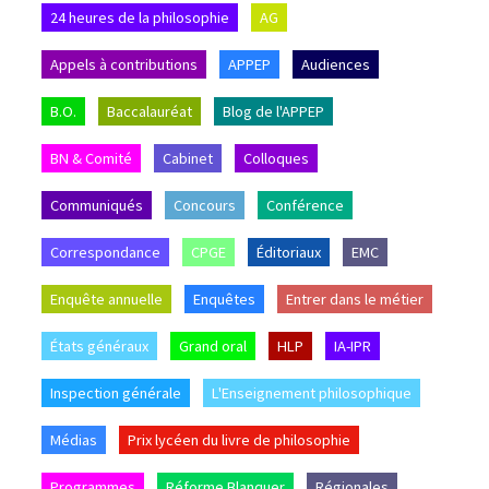
24 heures de la philosophie
AG
Appels à contributions
APPEP
Audiences
B.O.
Baccalauréat
Blog de l'APPEP
BN & Comité
Cabinet
Colloques
Communiqués
Concours
Conférence
Correspondance
CPGE
Éditoriaux
EMC
Enquête annuelle
Enquêtes
Entrer dans le métier
États généraux
Grand oral
HLP
IA-IPR
Inspection générale
L'Enseignement philosophique
Médias
Prix lycéen du livre de philosophie
Programmes
Réforme Blanquer
Régionales