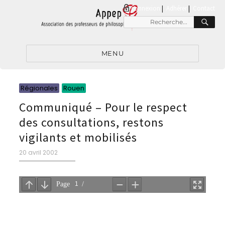
connexion
|
Adhérer
Contact
RE
Recherche
pour
:
MENU
Catégories
Catégories
Régionales
Rouen
Communiqué – Pour le respect
des consultations, restons
vigilants et mobilisés
Publié
20 avril 2002
le